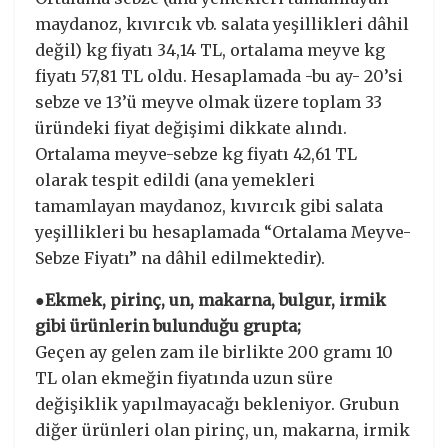
maydanoz, kıvırcık vb. salata yeşillikleri dâhil
değil) kg fiyatı 34,14 TL, ortalama meyve kg
fiyatı 57,81 TL oldu. Hesaplamada -bu ay- 20’si
sebze ve 13’ü meyve olmak üzere toplam 33
üründeki fiyat değişimi dikkate alındı.
Ortalama meyve-sebze kg fiyatı 42,61 TL
olarak tespit edildi (ana yemekleri
tamamlayan maydanoz, kıvırcık gibi salata
yeşillikleri bu hesaplamada “Ortalama Meyve-
Sebze Fiyatı” na dâhil edilmektedir).
●Ekmek, pirinç, un, makarna, bulgur, irmik
gibi ürünlerin bulunduğu grupta;
Geçen ay gelen zam ile birlikte 200 gramı 10
TL olan ekmeğin fiyatında uzun süre
değişiklik yapılmayacağı bekleniyor. Grubun
diğer ürünleri olan pirinç, un, makarna, irmik