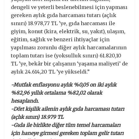
dengeli ve yeterli beslenebilmesi için yapması
gereken aylık gıda harcaması tutarı (açlık
sınırı) 18.978,77 TL ’ye, gıda harcaması ile
giyim, konut (kira, elektrik, su, yakıt), ulaşım,
eğitim, sağlık ve benzeri ihtiyaçlar için
yapılması zorunlu diğer aylık harcamalarının
toplam tutarı ise (yoksulluk sınırı) 61.820,10
TL ’ye, bekâr bir çalışanın ‘yaşama maliyeti’ de
aylık 24.614,20 TL ’ye yükseldi.”
-Mutfak enflasyonu aylık %0,05 on iki aylık
%82,96 yıllık ortalama %82,02 olarak
hesaplandı.
-Dört kişilik ailenin aylık gıda harcaması tutarı
(açlık sınırı) 18.979 TL
-Gıda ile birlikte diğer tüm temel harcamaları
için haneye girmesi gereken toplam gelir tutarı