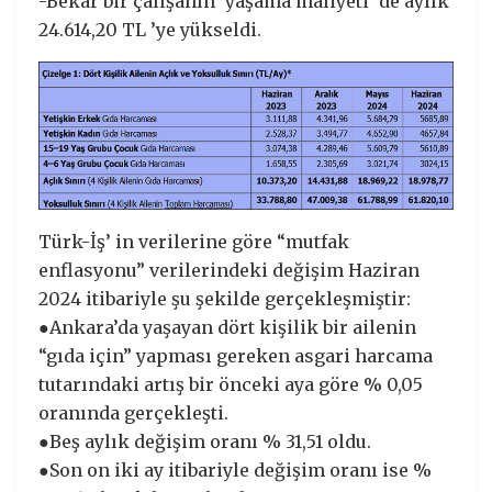
-Bekâr bir çalışanın ‘yaşama maliyeti’ de aylık
24.614,20 TL ’ye yükseldi.
Türk-İş’ in verilerine göre “mutfak
enflasyonu” verilerindeki değişim Haziran
2024 itibariyle şu şekilde gerçekleşmiştir:
●Ankara’da yaşayan dört kişilik bir ailenin
“gıda için” yapması gereken asgari harcama
tutarındaki artış bir önceki aya göre % 0,05
oranında gerçekleşti.
●Beş aylık değişim oranı % 31,51 oldu.
●Son on iki ay itibariyle değişim oranı ise %