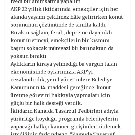
ivedi bir anımsatma yapalım.
AKP 22 yıllık iktidarında emekçiler için her
alanda yaşamı çekilmez hâle getirirken konut
sorununun çözümünde de sınıfta kaldı.
Bırakın sağlam, ferah, depreme dayanıklı
konut üretmeyi, emekçilerin bir kısmını
başını sokacak mütevazi bir barınaktan da
yoksun bıraktı.
Aylıkların kiraya yetmediği bu vurgun talan
ekonomisinde oylarımızla AKP’yi
cezalandırdık, yerel yönetimlere Belediye
Kanununun 14. maddesi gereğince konut
üretme görevini hakkıyla yapmaları için
güçlü bir halk desteği verdik.
İktidarın Kamuda Tasarruf Tedbirleri adıyla
yürürlüğe koyduğu programla belediyelerin
yapacağı halkçı kamucu girişimleri önlemek
istediğinin farkındayız. “Kamuda Tasarruf