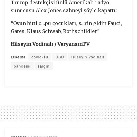
Trump destekçisi ünlü Amerikalı radyo
sunucusu Alex Jones sahneyi şöyle kapattı:
“Oyun bitti o…pu çocukları, s…rin gidin Fauci,
Gates, Klaus Schwab, Rothschildler”
Hüseyin Vodinalı / VeryansınTV
Etiketler:
covid-19
DSÖ
Hüseyin Vodinalı
pandemi
salgın
Anasayfa
Emek Gündemi