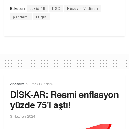
Etiketler:
covid-19
DSÖ
Hüseyin Vodinalı
pandemi
salgın
Anasayfa
Emek Gündemi
DİSK-AR: Resmi enflasyon
yüzde 75’i aştı!
3 Haziran 2024