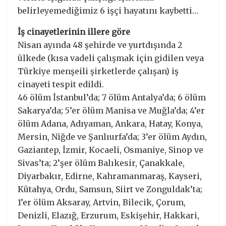
belirleyemediğimiz 6 işçi hayatını kaybetti…
İş cinayetlerinin illere göre
Nisan ayında 48 şehirde ve yurtdışında 2
ülkede (kısa vadeli çalışmak için gidilen veya
Türkiye menşeili şirketlerde çalışan) iş
cinayeti tespit edildi.
46 ölüm İstanbul’da; 7 ölüm Antalya’da; 6 ölüm
Sakarya’da; 5’er ölüm Manisa ve Muğla’da; 4’er
ölüm Adana, Adıyaman, Ankara, Hatay, Konya,
Mersin, Niğde ve Şanlıurfa’da; 3’er ölüm Aydın,
Gaziantep, İzmir, Kocaeli, Osmaniye, Sinop ve
Sivas’ta; 2’şer ölüm Balıkesir, Çanakkale,
Diyarbakır, Edirne, Kahramanmaraş, Kayseri,
Kütahya, Ordu, Samsun, Siirt ve Zonguldak’ta;
1’er ölüm Aksaray, Artvin, Bilecik, Çorum,
Denizli, Elazığ, Erzurum, Eskişehir, Hakkari,