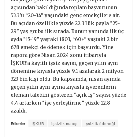
açısından bakıldığında toplam başvurunun
53.3’ü “20-34” yaşındaki genç emekçilere ait.
Bu açıdan özellikle yüzde 22.3’lük payla “25-
29” yaş grubu ilk sırada. Bunun yanında ilk üç
ayda “15-19” yaştaki 1803, “60+” yaştaki 2 bin
678 emekçi de ödenek için başvurdu. Yine
rapora göre Nisan 2024 sonu itibarıyla
İŞKUR’a kayıtlı işsiz sayısı, geçen yılın aynı
dönemine kıyasla yüzde 9.1 azalarak 2 milyon
323 bin kişi oldu. Bu kapsamda, nisan ayında
geçen yılın aynı ayına kıyasla işverenlerin
eleman talebini gösteren “açık iş” sayısı yüzde
4.4 artarken “işe yerleştirme” yüzde 12.8
azaldı.
Etiketler:
İŞKUR
işsizlik maaşı
işsizlik ödeneği