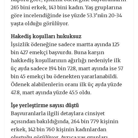
265 bini erkek, 143 bini kadın. Yaş gruplarına
göre incelendiğinde ise yüzde 53.3’nün 20-34
yaşta olduğu görülüyor.
Hakediş koşulları hukuksuz
İşsizlik ödeneğine sadece martta ayında 125
bin 427 emekçi başvurdu. Buna karşın
hakkediş koşullarının ağırlığı nedeniyle ilk
üç ayda sadece 194 bin 728, mart ayında ise 57
bin 45 emekçi bu ödenekten yararlanabildi.
Ödenek alabilenlerin oranı ilk üç ayda yüzde
47.8, mart ayında yüzde 45.5 oldu.
İşe yerleştirme sayısı düştü
Başvuranlarla ilgili detaylara cinsiyet
açısından bakıldığında, 264 bin 779 kişinin
erkek, 142 bin 760 kişinin kadınlardan
oluştuğu görülüyor. Ayrıca yaş grupları