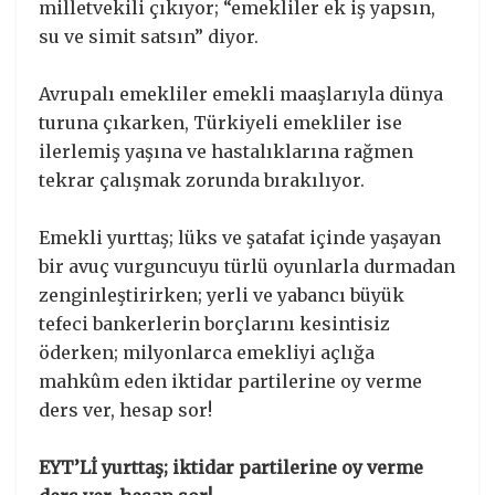
milletvekili çıkıyor; “emekliler ek iş yapsın,
su ve simit satsın” diyor.
Avrupalı emekliler emekli maaşlarıyla dünya
turuna çıkarken, Türkiyeli emekliler ise
ilerlemiş yaşına ve hastalıklarına rağmen
tekrar çalışmak zorunda bırakılıyor.
Emekli yurttaş; lüks ve şatafat içinde yaşayan
bir avuç vurguncuyu türlü oyunlarla durmadan
zenginleştirirken; yerli ve yabancı büyük
tefeci bankerlerin borçlarını kesintisiz
öderken; milyonlarca emekliyi açlığa
mahkûm eden iktidar partilerine oy verme
ders ver, hesap sor!
EYT’Lİ yurttaş; iktidar partilerine oy verme