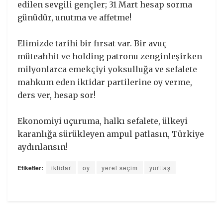
edilen sevgili gençler; 31 Mart hesap sorma
günüdür, unutma ve affetme!
Elimizde tarihi bir fırsat var. Bir avuç
müteahhit ve holding patronu zenginleşirken
milyonlarca emekçiyi yoksulluğa ve sefalete
mahkum eden iktidar partilerine oy verme,
ders ver, hesap sor!
Ekonomiyi uçuruma, halkı sefalete, ülkeyi
karanlığa sürükleyen ampul patlasın, Türkiye
aydınlansın!
Etiketler:
iktidar
oy
yerel seçim
yurttaş