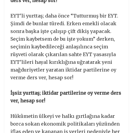
ders ver, hesap sor!
EYT’li yurttaş; daha önce “Tutturmuş bir EYT.
Şimdi de bunlar türedi. Erken emekli olacak
sonra başka işte çalışıp çift dikiş yapacak.
Seçim kaybetsem de bu işte yokum” derken,
seçimin kaybedileceği anlaşılınca seçim
rüşveti olarak çıkarılan sahte EYT yasasıyla
EYT’lileri hayal kırıklığına uğratarak yeni
mağduriyetler yaratan iktidar partilerine oy
verme ders ver, hesap sor!
İşsiz yurttaş; iktidar partilerine oy verme ders
ver, hesap sor!
Hükûmetin ülkeyi ve halkı gırtlağına kadar
borca sokan ekonomik politikaları yüzünden
iflas eden ve kapanan iş yerleri nedeniyle her