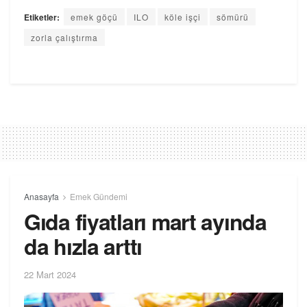
Etiketler:
emek göçü
ILO
köle işçi
sömürü
zorla çalıştırma
Anasayfa
Emek Gündemi
Gıda fiyatları mart ayında
da hızla arttı
22 Mart 2024