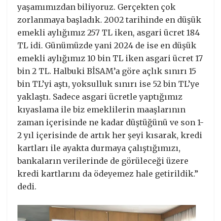
yaşamımızdan biliyoruz. Gerçekten çok
zorlanmaya başladık. 2002 tarihinde en düşük
emekli aylığımız 257 TL iken, asgari ücret 184
TL idi. Günümüzde yani 2024 de ise en düşük
emekli aylığımız 10 bin TL iken asgari ücret 17
bin 2 TL. Halbuki BİSAM’a göre açlık sınırı 15
bin TL’yi aştı, yoksulluk sınırı ise 52 bin TL’ye
yaklaştı. Sadece asgari ücretle yaptığımız
kıyaslama ile biz emeklilerin maaşlarının
zaman içerisinde ne kadar düştüğünü ve son 1-
2 yıl içerisinde de artık her şeyi kısarak, kredi
kartları ile ayakta durmaya çalıştığımızı,
bankaların verilerinde de görüleceği üzere
kredi kartlarını da ödeyemez hale getirildik.”
dedi.