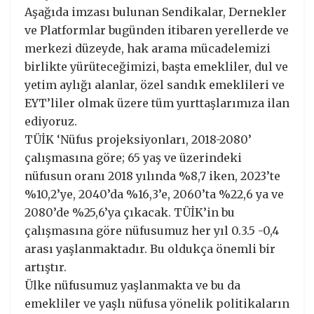
Aşağıda imzası bulunan Sendikalar, Dernekler
ve Platformlar bugünden itibaren yerellerde ve
merkezi düzeyde, hak arama mücadelemizi
birlikte yürüteceğimizi, başta emekliler, dul ve
yetim aylığı alanlar, özel sandık emeklileri ve
EYT’liler olmak üzere tüm yurttaşlarımıza ilan
ediyoruz.
TÜİK ‘Nüfus projeksiyonları, 2018-2080’
çalışmasına göre; 65 yaş ve üzerindeki
nüfusun oranı 2018 yılında %8,7 iken, 2023’te
%10,2’ye, 2040’da %16,3’e, 2060’ta %22,6 ya ve
2080’de %25,6’ya çıkacak. TÜİK’in bu
çalışmasına göre nüfusumuz her yıl 0.3.5 -0,4
arası yaşlanmaktadır. Bu oldukça önemli bir
artıştır.
Ülke nüfusumuz yaşlanmakta ve bu da
emekliler ve yaşlı nüfusa yönelik politikaların