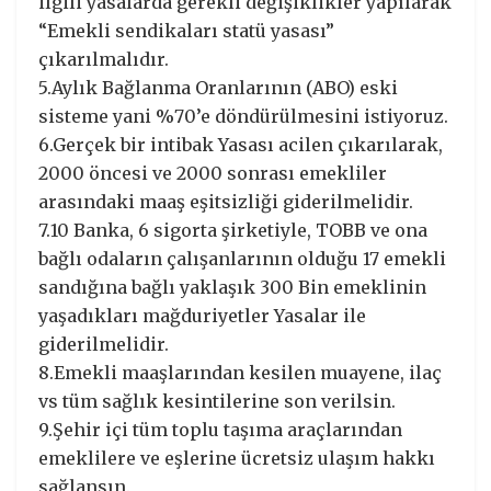
ilgili yasalarda gerekli değişiklikler yapılarak
“Emekli sendikaları statü yasası”
çıkarılmalıdır.
5.Aylık Bağlanma Oranlarının (ABO) eski
sisteme yani %70’e döndürülmesini istiyoruz.
6.Gerçek bir intibak Yasası acilen çıkarılarak,
2000 öncesi ve 2000 sonrası emekliler
arasındaki maaş eşitsizliği giderilmelidir.
7.10 Banka, 6 sigorta şirketiyle, TOBB ve ona
bağlı odaların çalışanlarının olduğu 17 emekli
sandığına bağlı yaklaşık 300 Bin emeklinin
yaşadıkları mağduriyetler Yasalar ile
giderilmelidir.
8.Emekli maaşlarından kesilen muayene, ilaç
vs tüm sağlık kesintilerine son verilsin.
9.Şehir içi tüm toplu taşıma araçlarından
emeklilere ve eşlerine ücretsiz ulaşım hakkı
sağlansın.