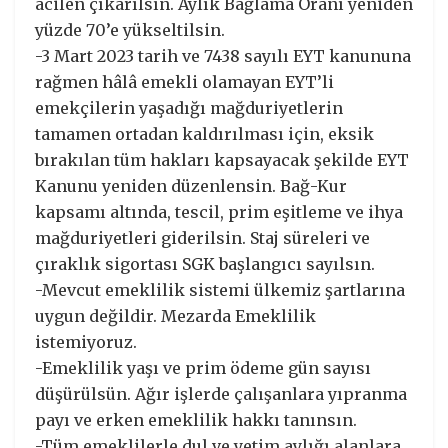
acilen çıkarılsın. Aylık Bağlama Oranı yeniden
yüzde 70’e yükseltilsin.
-3 Mart 2023 tarih ve 7438 sayılı EYT kanununa
rağmen hâlâ emekli olamayan EYT’li
emekçilerin yaşadığı mağduriyetlerin
tamamen ortadan kaldırılması için, eksik
bırakılan tüm hakları kapsayacak şekilde EYT
Kanunu yeniden düzenlensin. Bağ-Kur
kapsamı altında, tescil, prim eşitleme ve ihya
mağduriyetleri giderilsin. Staj süreleri ve
çıraklık sigortası SGK başlangıcı sayılsın.
-Mevcut emeklilik sistemi ülkemiz şartlarına
uygun değildir. Mezarda Emeklilik
istemiyoruz.
-Emeklilik yaşı ve prim ödeme gün sayısı
düşürülsün. Ağır işlerde çalışanlara yıpranma
payı ve erken emeklilik hakkı tanınsın.
-Tüm emeklilerle dul ve yetim aylığı alanlara,