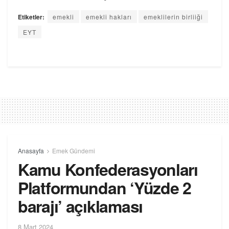
Etiketler:
emekli
emekli hakları
emeklilerin birliiği
EYT
Anasayfa
Emek Gündemi
Kamu Konfederasyonları
Platformundan ‘Yüzde 2
barajı’ açıklaması
8 Mart 2024