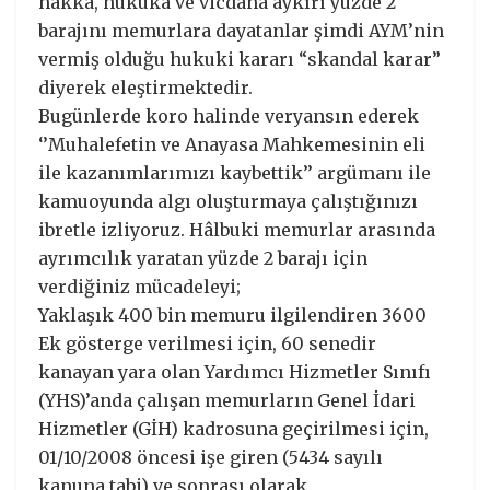
hakka, hukuka ve vicdana aykırı yüzde 2
barajını memurlara dayatanlar şimdi AYM’nin
vermiş olduğu hukuki kararı “skandal karar”
diyerek eleştirmektedir.
Bugünlerde koro halinde veryansın ederek
‘’Muhalefetin ve Anayasa Mahkemesinin eli
ile kazanımlarımızı kaybettik’’ argümanı ile
kamuoyunda algı oluşturmaya çalıştığınızı
ibretle izliyoruz. Hâlbuki memurlar arasında
ayrımcılık yaratan yüzde 2 barajı için
verdiğiniz mücadeleyi;
Yaklaşık 400 bin memuru ilgilendiren 3600
Ek gösterge verilmesi için, 60 senedir
kanayan yara olan Yardımcı Hizmetler Sınıfı
(YHS)’anda çalışan memurların Genel İdari
Hizmetler (GİH) kadrosuna geçirilmesi için,
01/10/2008 öncesi işe giren (5434 sayılı
kanuna tabi) ve sonrası olarak