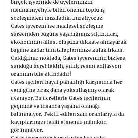
birçok işyerinde de üyelerimizin
memnuniyetiyle biten önemli toplu iş
sözleşmeleri imzaladık, imzalıyoruz.
Gates işvereni ise maalesef sözleşme
sürecinden bugüne yaşadığımız sıkıntıları,
ekonominin altüst oluşunu dikkate almayarak
bugüne kadar tüm taleplerimize kulak tıkadı.
Geldiğimiz noktada, Gates işvereninin bizlere
sunduğu ücret teklifi, yıllık resmi enflasyon
oranının bile altındadır!
Gates işçileri hayat pahalılığı karşısında her
yeni güne biraz daha yoksullaşmış olarak
uyanıyor. Bu ücretlerle Gates işçilerinin
geçinme ve insanca yaşama olanağı
bulunmuyor. Teklif edilen zam oranlarıyla da
kayıplarımızı telafi etmemiz mümkün
görünmüyor.
Gates işverenine buradan bir kez daha