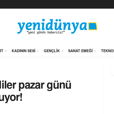
RT
KADININ SESI
GENÇLIK
SANAT EMEĞI
TEKNO
liler pazar günü
uyor!