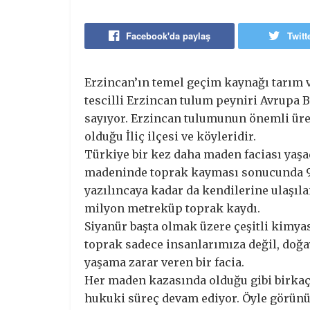
Facebook'da paylaş
Twitt
Erzincan’ın temel geçim kaynağı tarım ve
tescilli Erzincan tulum peyniri Avrupa Bi
sayıyor. Erzincan tulumunun önemli üre
olduğu İliç ilçesi ve köyleridir.
Türkiye bir kez daha maden faciası yaşad
madeninde toprak kayması sonucunda 9 iş
yazılıncaya kadar da kendilerine ulaşılam
milyon metreküp toprak kaydı.
Siyanür başta olmak üzere çeşitli kimyasa
toprak sadece insanlarımıza değil, doğay
yaşama zarar veren bir facia.
Her maden kazasında olduğu gibi birkaç k
hukuki süreç devam ediyor. Öyle görünüy