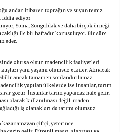
lduğu andan itibaren toprağın ve suyun temiz
iddia ediyor.
nmıyor, Soma, Zonguldak ve daha birçok örneği
sıcaklığı ile bir haftadır konuşuluyor. Bir süre
am eder.
r
inde olursa olsun madencilik faaliyetleri
ı, kuşları yani yaşamı olumsuz etkiler. Alınacak
labilir ancak tamamen sonlandırılamaz.
dencilik yapılan ülkelerde ise insanlar, tarım,
zarar görür. İnsanlar tarım yapamaz hale gelir.
hası olarak kullanılması değil, maden
ağladığı iş olanakları da tarımı olumsuz
a kazanamayan çiftçi, yeterince
 cazip gelir. Düzenli maaşı, sigortası ve