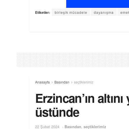
Etiketler:
birleşik mücadele
dayanışma
emek
Anasayfa
Basından
seçtiklerimiz
Erzincan’ın altını 
üstünde
22 Şubat 2024
-
Basından
,
seçtiklerimiz