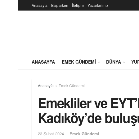
Anasayfa
Başlarken
İletişim
Yazarlarımız
ANASAYFA
EMEK GÜNDEMI
DÜNYA
YU
Anasayfa
Emek Gündemi
Emekliler ve EYT’
Kadıköy’de buluş
23 Şubat 2024
-
Emek Gündemi