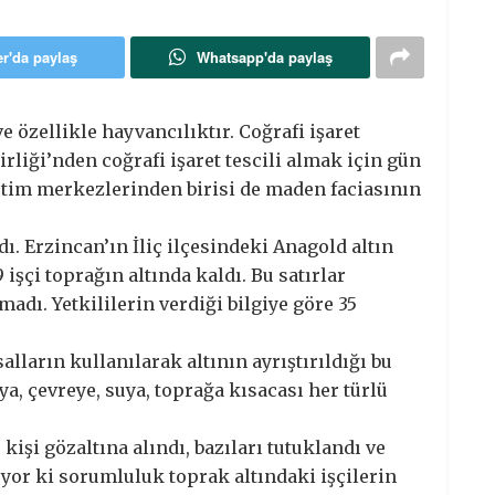
er'da paylaş
Whatsapp'da paylaş
 özellikle hayvancılıktır. Coğrafi işaret
rliği’nden coğrafi işaret tescili almak için gün
tim merkezlerinden birisi de maden faciasının
ı. Erzincan’ın İliç ilçesindeki Anagold altın
çi toprağın altında kaldı. Bu satırlar
adı. Yetkililerin verdiği bilgiye göre 35
lların kullanılarak altının ayrıştırıldığı bu
a, çevreye, suya, toprağa kısacası her türlü
işi gözaltına alındı, bazıları tutuklandı ve
or ki sorumluluk toprak altındaki işçilerin