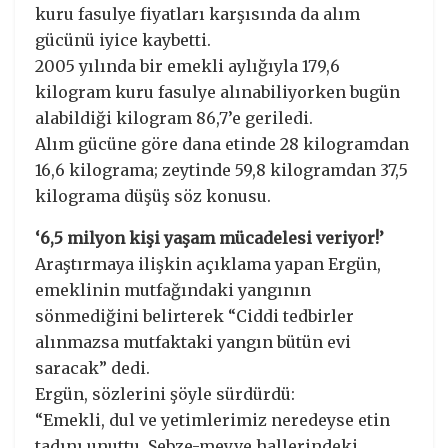
kuru fasulye fiyatları karşısında da alım
gücünü iyice kaybetti.
2005 yılında bir emekli aylığıyla 179,6
kilogram kuru fasulye alınabiliyorken bugün
alabildiği kilogram 86,7’e geriledi.
Alım gücüne göre dana etinde 28 kilogramdan
16,6 kilograma; zeytinde 59,8 kilogramdan 37,5
kilograma düşüş söz konusu.
‘6,5 milyon kişi yaşam mücadelesi veriyor!’
Araştırmaya ilişkin açıklama yapan Ergün,
emeklinin mutfağındaki yangının
sönmediğini belirterek “Ciddi tedbirler
alınmazsa mutfaktaki yangın bütün evi
saracak” dedi.
Ergün, sözlerini şöyle sürdürdü:
“Emekli, dul ve yetimlerimiz neredeyse etin
tadını unuttu. Sebze-meyve hallerindeki