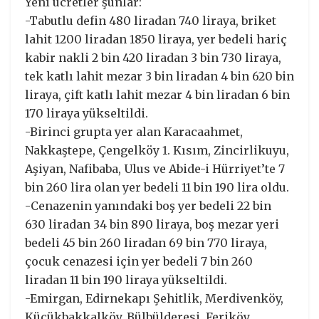
Yeni ücretler şunlar:
-Tabutlu defin 480 liradan 740 liraya, briket
lahit 1200 liradan 1850 liraya, yer bedeli hariç
kabir nakli 2 bin 420 liradan 3 bin 730 liraya,
tek katlı lahit mezar 3 bin liradan 4 bin 620 bin
liraya, çift katlı lahit mezar 4 bin liradan 6 bin
170 liraya yükseltildi.
-Birinci grupta yer alan Karacaahmet,
Nakkaştepe, Çengelköy 1. Kısım, Zincirlikuyu,
Aşiyan, Nafibaba, Ulus ve Abide-i Hürriyet’te 7
bin 260 lira olan yer bedeli 11 bin 190 lira oldu.
-Cenazenin yanındaki boş yer bedeli 22 bin
630 liradan 34 bin 890 liraya, boş mezar yeri
bedeli 45 bin 260 liradan 69 bin 770 liraya,
çocuk cenazesi için yer bedeli 7 bin 260
liradan 11 bin 190 liraya yükseltildi.
-Emirgan, Edirnekapı Şehitlik, Merdivenköy,
Küçükbakkalköy, Bülbülderesi, Feriköy,