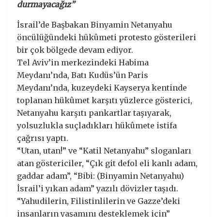
durmayacağız”
İsrail’de Başbakan Binyamin Netanyahu
öncülüğündeki hükûmeti protesto gösterileri
bir çok bölgede devam ediyor.
Tel Aviv’in merkezindeki Habima
Meydanı’nda, Batı Kudüs’ün Paris
Meydanı’nda, kuzeydeki Kayserya kentinde
toplanan hükûmet karşıtı yüzlerce gösterici,
Netanyahu karşıtı pankartlar taşıyarak,
yolsuzlukla suçladıkları hükûmete istifa
çağrısı yaptı.
“Utan, utan!” ve “Katil Netanyahu” sloganları
atan göstericiler, “Çık git defol eli kanlı adam,
gaddar adam”, “Bibi: (Binyamin Netanyahu)
İsrail’i yıkan adam” yazılı dövizler taşıdı.
“Yahudilerin, Filistinlilerin ve Gazze’deki
insanların yaşamını desteklemek için”