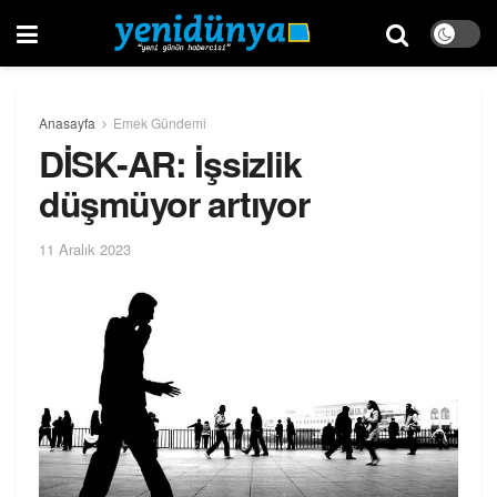
Anasayfa
Emek Gündemi
DİSK-AR: İşsizlik
düşmüyor artıyor
11 Aralık 2023