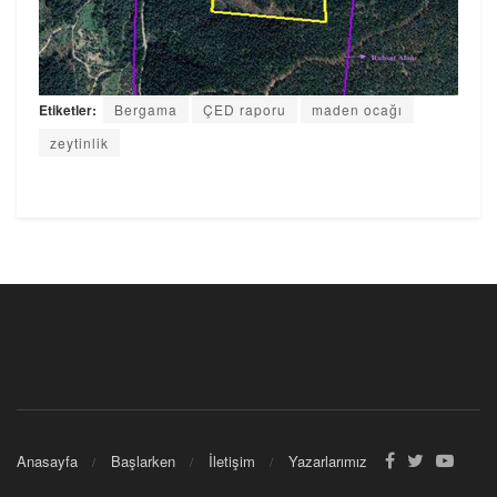
Etiketler:
Bergama
ÇED raporu
maden ocağı
zeytinlik
Anasayfa
Başlarken
İletişim
Yazarlarımız