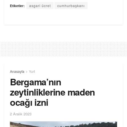
Etiketler:
asgari ücret
cumhurbaşkanı
Anasayfa
Yurt
Bergama’nın
zeytinliklerine maden
ocağı izni
2 Aralık 2023