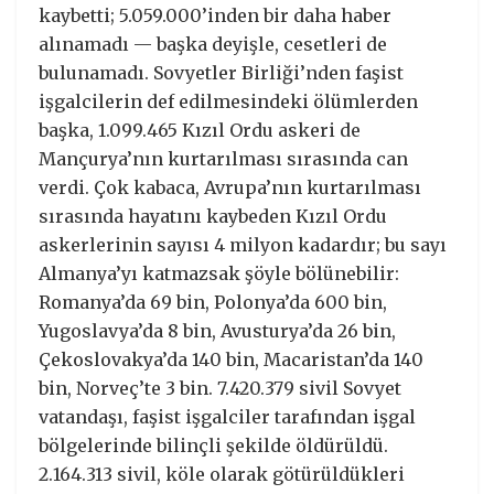
kaybetti; 5.059.000’inden bir daha haber
alınamadı — başka deyişle, cesetleri de
bulunamadı. Sovyetler Birliği’nden faşist
işgalcilerin def edilmesindeki ölümlerden
başka, 1.099.465 Kızıl Ordu askeri de
Mançurya’nın kurtarılması sırasında can
verdi. Çok kabaca, Avrupa’nın kurtarılması
sırasında hayatını kaybeden Kızıl Ordu
askerlerinin sayısı 4 milyon kadardır; bu sayı
Almanya’yı katmazsak şöyle bölünebilir:
Romanya’da 69 bin, Polonya’da 600 bin,
Yugoslavya’da 8 bin, Avusturya’da 26 bin,
Çekoslovakya’da 140 bin, Macaristan’da 140
bin, Norveç’te 3 bin. 7.420.379 sivil Sovyet
vatandaşı, faşist işgalciler tarafından işgal
bölgelerinde bilinçli şekilde öldürüldü.
2.164.313 sivil, köle olarak götürüldükleri