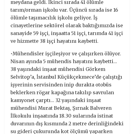
meydana geldi. İkinci sırada 41 ölümle
tarım/orman işkolu var. Üçüncü sırada ise 16
ölümle taşımacılık işkolu geliyor. İş
cinayetlerine sektörel olarak baktığımızda ise
sanayide 59 işçi, inşaatta 51 işçi, tarımda 41 işçi
ve hizmette 38 işçi hayatını kaybetti.
•Mühendisler işçileşiyor ve çalışırken ölüyor.
Nisan ayında 5 mühendis hayatını kaybetti…
38 yaşındaki inşaat mühendisi Görkem
Selvitop’a, İstanbul Küçükçekmece’de çalıştığı
işyerinin servisinden inip durakta otobüs
beklerken rögar kapağına takılıp savrulan
kamyonet çarptı… 32 yaşındaki inşaat
mühendisi Murat Bektaş, Şırnak Balveren
İlkokulu inşaatında 18.30 sularında istinat
duvarının dış kısmında 2 metre derinliğindeki
su gideri çukurunda kot ölçümü yaparken