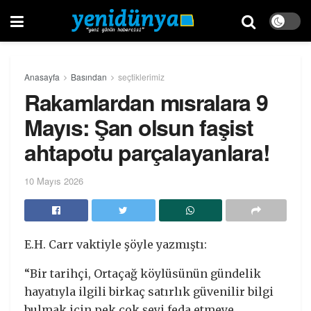
Anasayfa
Basından
seçtiklerimiz
Rakamlardan mısralara 9
Mayıs: Şan olsun faşist
ahtapotu parçalayanlara!
10 Mayıs 2026
E.H. Carr vaktiyle şöyle yazmıştı:
“Bir tarihçi, Ortaçağ köylüsünün gündelik
hayatıyla ilgili birkaç satırlık güvenilir bilgi
bulmak için pek çok şeyi feda etmeye