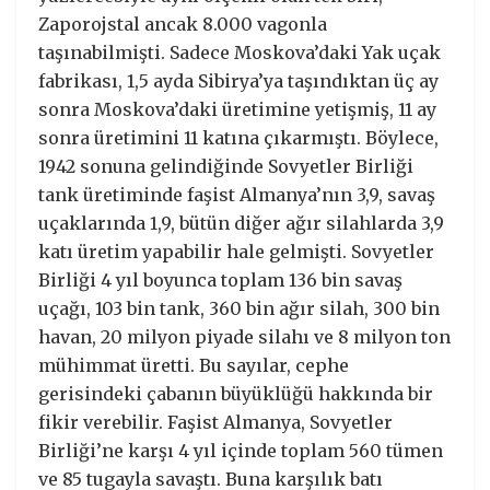
Zaporojstal ancak 8.000 vagonla
taşınabilmişti. Sadece Moskova’daki Yak uçak
fabrikası, 1,5 ayda Sibirya’ya taşındıktan üç ay
sonra Moskova’daki üretimine yetişmiş, 11 ay
sonra üretimini 11 katına çıkarmıştı. Böylece,
1942 sonuna gelindiğinde Sovyetler Birliği
tank üretiminde faşist Almanya’nın 3,9, savaş
uçaklarında 1,9, bütün diğer ağır silahlarda 3,9
katı üretim yapabilir hale gelmişti. Sovyetler
Birliği 4 yıl boyunca toplam 136 bin savaş
uçağı, 103 bin tank, 360 bin ağır silah, 300 bin
havan, 20 milyon piyade silahı ve 8 milyon ton
mühimmat üretti. Bu sayılar, cephe
gerisindeki çabanın büyüklüğü hakkında bir
fikir verebilir. Faşist Almanya, Sovyetler
Birliği’ne karşı 4 yıl içinde toplam 560 tümen
ve 85 tugayla savaştı. Buna karşılık batı