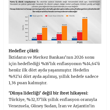
Hedefler çöktü:
İktidarın ve Merkez Bankası’nın 2026 sonu
için hedeflediği %16’lık enflasyonun %14,64’ü
henüz ilk dört ayda yaşanmıştır. Hedefin
%92’si dört ayda aşılmış, yıllık hedefe sadece
1,36 puan kalmıştır.
‘Dünya liderliği’ değil bir ibret hikayesi:
Türkiye, %32,37’lik yıllık enflasyon oranıyla
Venezuela, Güney Sudan, İran ve Arjantin’in