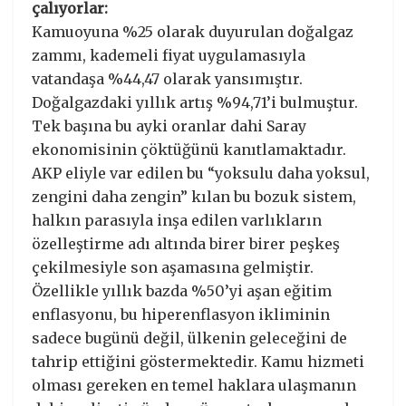
çalıyorlar:
Kamuoyuna %25 olarak duyurulan doğalgaz
zammı, kademeli fiyat uygulamasıyla
vatandaşa %44,47 olarak yansımıştır.
Doğalgazdaki yıllık artış %94,71’i bulmuştur.
Tek başına bu ayki oranlar dahi Saray
ekonomisinin çöktüğünü kanıtlamaktadır.
AKP eliyle var edilen bu “yoksulu daha yoksul,
zengini daha zengin” kılan bu bozuk sistem,
halkın parasıyla inşa edilen varlıkların
özelleştirme adı altında birer birer peşkeş
çekilmesiyle son aşamasına gelmiştir.
Özellikle yıllık bazda %50’yi aşan eğitim
enflasyonu, bu hiperenflasyon ikliminin
sadece bugünü değil, ülkenin geleceğini de
tahrip ettiğini göstermektedir. Kamu hizmeti
olması gereken en temel haklara ulaşmanın