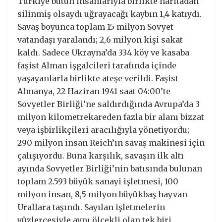
Türkiye bütün insanlarıyla birlikte haritadan
silinmiş olsaydı uğrayacağı kaybın 1,4 katıydı.
Savaş boyunca toplam 15 milyon Sovyet
vatandaşı yaralandı; 2,6 milyon kişi sakat
kaldı. Sadece Ukrayna’da 334 köy ve kasaba
faşist Alman işgalcileri tarafında içinde
yaşayanlarla birlikte ateşe verildi. Faşist
Almanya, 22 Haziran 1941 saat 04:00’te
Sovyetler Birliği’ne saldırdığında Avrupa’da 3
milyon kilometrekareden fazla bir alanı bizzat
veya işbirlikçileri aracılığıyla yönetiyordu;
290 milyon insan Reich’ın savaş makinesi için
çalışıyordu. Buna karşılık, savaşın ilk altı
ayında Sovyetler Birliği’nin batısında bulunan
toplam 2.593 büyük sanayi işletmesi, 100
milyon insan, 8,5 milyon büyükbaş hayvan
Urallara taşındı. Sayılan işletmelerin
yüzlercesiyle aynı ölçekli olan tek biri,