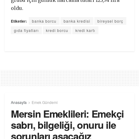
oldu.
Etiketler:
banka borcu
banka kredisi
bireysel borç
gıda fiyatları
kredi borcu
kredi kartı
Anasayfa
Emek Gündemi
Mersin Emeklileri: Emekçi
sabrı, bilgeliği, onuru ile
sorunları aşacağız