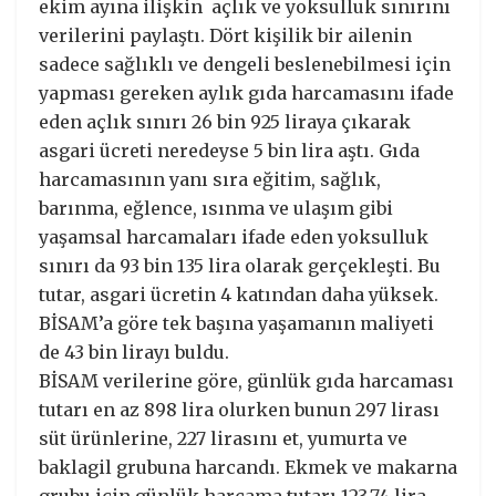
ekim ayına ilişkin açlık ve yoksulluk sınırını
verilerini paylaştı. Dört kişilik bir ailenin
sadece sağlıklı ve dengeli beslenebilmesi için
yapması gereken aylık gıda harcamasını ifade
eden açlık sınırı 26 bin 925 liraya çıkarak
asgari ücreti neredeyse 5 bin lira aştı. Gıda
harcamasının yanı sıra eğitim, sağlık,
barınma, eğlence, ısınma ve ulaşım gibi
yaşamsal harcamaları ifade eden yoksulluk
sınırı da 93 bin 135 lira olarak gerçekleşti. Bu
tutar, asgari ücretin 4 katından daha yüksek.
BİSAM’a göre tek başına yaşamanın maliyeti
de 43 bin lirayı buldu.
BİSAM verilerine göre, günlük gıda harcaması
tutarı en az 898 lira olurken bunun 297 lirası
süt ürünlerine, 227 lirasını et, yumurta ve
baklagil grubuna harcandı. Ekmek ve makarna
grubu için günlük harcama tutarı 123,74 lira