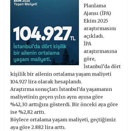
Planlama
Ajansı (İPA)
Ekim 2025
araştırmasını
açıkladı.
İPA
araştırmasına
göre,
İstanbul’da dört
kişilik bir ailenin ortalama yaşam maliyeti
104.927 lira olarak hesaplandı.
Araştırma sonuçları İstanbul’da yaşamanın
maliyetinin geçen yılın aynı ayına göre
%42,30 arttığını gösterdi. Bir önceki aya göre
ise %2,82 arttı.
Böylece ortalama yaşam maliyeti, geçtiğimiz
aya göre 2.882 lira arttı.