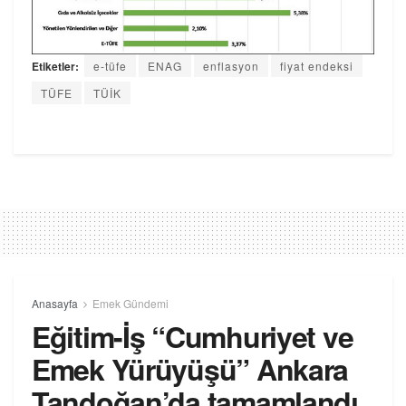
Etiketler:
e-tüfe
ENAG
enflasyon
fiyat endeksi
TÜFE
TÜİK
Anasayfa
Emek Gündemi
Eğitim-İş “Cumhuriyet ve
Emek Yürüyüşü” Ankara
Tandoğan’da tamamlandı