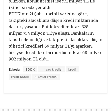
olurken, konut kredisi ise 531 milyar TL ile
ikinci sırada yer aldı.
BDDK’nın 21 Şubat tarihli verisine göre,
takipteki alacaklara düşen kredi miktarında
da artış yaşandı. Batık kredi miktarı 328
milyar 754 milyon TL’ye ulaştı. Bankaların
tahsil edemediği ve takipteki alacaklara düşen
tüketici kredileri 69 milyar TL’yi aşarken,
bireysel kredi kartlarında bu miktar 68 milyar
902 milyon TL oldu.
Etiketler:
BDDK
ihtiyaç kredisi
kredi
kredi borcu
tüketici kredisi