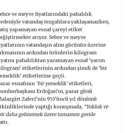
ebze ve meyve fiyatlarındaki pahalılık
edeniyle vatandaş tezgahlara yaklaşamazken,
atış yapamayan esnaf çareyi etiket
eğiştirmekte arıyor. Sebze ve meyve
iyatlarının vatandaşın alım gücünün üzerine
ıkmasının ardından ürünlerin kilogram
iyatını pahalılıktan yazamayan esnaf ‘yarım
ilogram’ etiketlerinin ardından şimdi de ‘bir
emeklik’ etiketlerine geçti.
azar esnafının
‘bir yemeklik’
etiketleri,
umhurbaşkanı Erdoğan’ın, pazar günü
alazgirt Zaferi’nin 953’üncü yıl dönümü
tkinliklerinde yaptığı konuşmada,
“Yokluk ve
k bir daha gelmemek üzere tamamen geride
ttı.