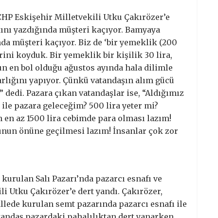
 CHP Eskişehir Milletvekili Utku Çakırözer’e
atını yazdığında müşteri kaçıyor. Bamyaya
ında müşteri kaçıyor. Biz de ‘bir yemeklik (200
ini koyduk. Bir yemeklik bir kişilik 30 lira,
un en bol olduğu ağustos ayında hala dilimle
rlığını yapıyor. Çünkü vatandaşın alım gücü
” dedi. Pazara çıkan vatandaşlar ise, “Aldığımız
 ile pazara geleceğim? 500 lira yeter mi?
 en az 1500 lira cebimde para olması lazım!
k bunun önüne geçilmesi lazım! İnsanlar çok zor
kurulan Salı Pazarı’nda pazarcı esnafı ve
li Utku Çakırözer’e dert yandı. Çakırözer,
allede kurulan semt pazarında pazarcı esnafı ile
atandaş pazardaki pahalılıktan dert yanarken,