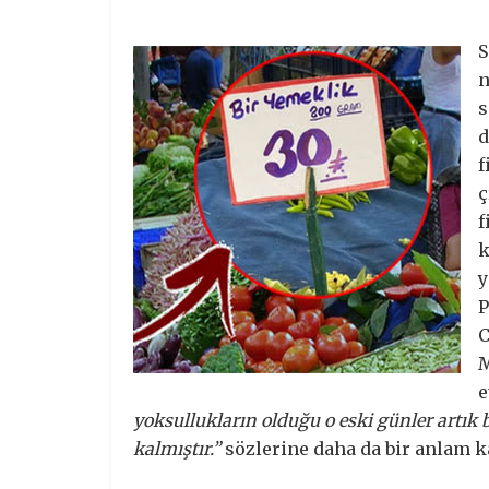
S
n
s
d
f
ç
f
k
y
P
C
M
e
yoksullukların olduğu o eski günler artı
kalmıştır.”
sözlerine daha da bir anlam ka