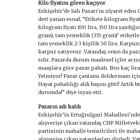
Kilo fiyatını gören kaçıyor
Eskişehir’de Salı Pazarı’nı ziyaret eden
dert yanan esnaf, “Etikete kilogram fiy
kilogram fiyatı 100 lira, 150 lira yazdığ
gram), tam yemeklik (335 gram)’ etiketler
tam yemeklik 2-3 kişilik 50 lira. Karpuz
karpuz satıyoruz. Vatandaş onun da paza
sıfır. Pazarda durum maalesef içler acısı
maaşlara göre pazar pahalı. Ben kaç lira
Yetmiyor! Pazar çantamı doldurmam için
Hayat pahalılığı aldı başını gitti! Artı
durumda!” diye isyan etti.
Pazarın adı kaldı
Eskişehir’in Ertuğrulgazi Mahallesi’nde 
alışverişe çıkan vatandaş CHP Milletveki
partisinin mahalle temsilcileri ile mah
alışverişe çıkan vatandaşları dinledi. V