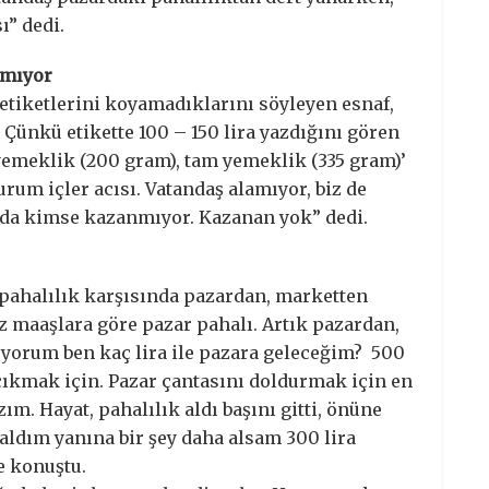
ı” dedi.
amıyor
etiketlerini koyamadıklarını söyleyen esnaf,
 Çünkü etikette 100 – 150 lira yazdığını gören
yemeklik (200 gram), tam yemeklik (335 gram)’
rum içler acısı. Vatandaş alamıyor, biz de
anda kimse kazanmıyor. Kazanan yok” dedi.
e pahalılık karşısında pazardan, marketten
z maaşlara göre pazar pahalı. Artık pazardan,
uyorum ben kaç lira ile pazara geleceğim? 500
 çıkmak için. Pazar çantasını doldurmak için en
zım. Hayat, pahalılık aldı başını gitti, önüne
aldım yanına bir şey daha alsam 300 lira
e konuştu.