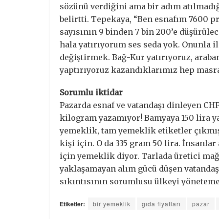
sözünü verdiğini ama bir adım atılmadığ
belirtti. Tepekaya, “Ben esnafım 7600 
sayısının 9 binden 7 bin 200’e düşürülece
hala yatırıyorum ses seda yok. Onunla il
değiştirmek. Bağ-Kur yatırıyoruz, arab
yaptırıyoruz kazandıklarımız hep masra
Sorumlu iktidar
Pazarda esnaf ve vatandaşı dinleyen CHP’
kilogram yazamıyor! Bamyaya 150 lira ya
yemeklik, tam yemeklik etiketler çıkmış
kişi için. O da 335 gram 50 lira. İnsanl
için yemeklik diyor. Tarlada üretici ma
yaklaşamayan alım gücü düşen vatandaş 
sıkıntısının sorumlusu ülkeyi yönetemey
Etiketler:
bir yemeklik
gıda fiyatları
pazar