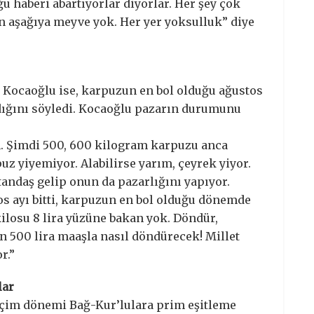
ğu haberi abartıyorlar diyorlar. Her şey çok
an aşağıya meyve yok. Her yer yoksulluk” diye
 Kocaoğlu ise, karpuzun en bol olduğu ağustos
dığını söyledi. Kocaoğlu pazarın durumunu
rim. Şimdi 500, 600 kilogram karpuzu anca
uz yiyemiyor. Alabilirse yarım, çeyrek yiyor.
atandaş gelip onun da pazarlığını yapıyor.
os ayı bitti, karpuzun en bol olduğu dönemde
kilosu 8 lira yüzüne bakan yok. Döndür,
bin 500 lira maaşla nasıl döndürecek! Millet
r.”
lar
eçim dönemi Bağ-Kur’lulara prim eşitleme