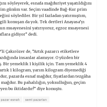
ını söyleyerek, esnafa mağduriyet yaşatıldığını
prim günüm var. Seçim vaadinde Bağ-Kur prim
ğini söylediler. Bir yıl fazladan yatırmıştım,
gili konuşan da yok. Tek dertleri Anayasa’yı
anın muayenesini yatırıyoruz, egzoz muayenesi
flara gidiyor” dedi.
li Çakırözer de, “Artık pazarcı etiketlere
zdığında insanlar alamıyor. O yüzden bir
. Bir yemeklik 1 kişilik için. Tam yemeklik 4
ar artık 1 kilogram, yarım kilogram diyemediği
ğdur, pazarda esnaf mağdur, fiyatlardan tezgâha
mağdur. Bu pahalılığın, yoksulluğun, geçim
en bu iktidardır!” diye konuştu.
pazar esnafı
semt pazarları