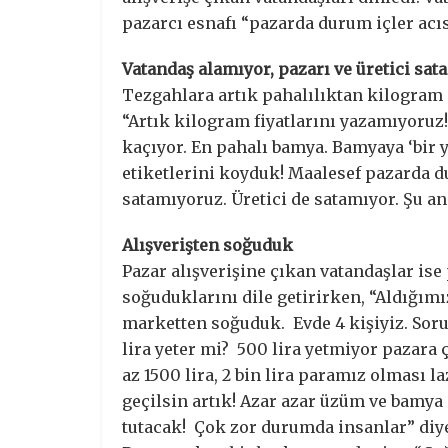
pazarcı esnafı “pazarda durum içler acıs
Vatandaş alamıyor, pazarı ve üretici sat
Tezgahlara artık pahalılıktan kilogram 
“Artık kilogram fiyatlarını yazamıyoruz!
kaçıyor. En pahalı bamya. Bamyaya ‘bir 
etiketlerini koyduk! Maalesef pazarda du
satamıyoruz. Üretici de satamıyor. Şu 
Alışverişten soğuduk
Pazar alışverişine çıkan vatandaşlar is
soğuduklarını dile getirirken, “Aldığımı
marketten soğuduk. Evde 4 kişiyiz. Sor
lira yeter mi? 500 lira yetmiyor pazara
az 1500 lira, 2 bin lira paramız olması la
geçilsin artık! Azar azar üzüm ve bamya 
tutacak! Çok zor durumda insanlar” diy