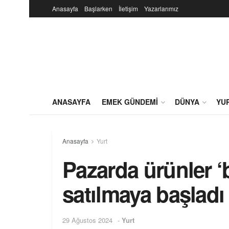
Anasayfa
Başlarken
İletişim
Yazarlarımız
ANASAYFA
EMEK GÜNDEMI
DÜNYA
YU
Anasayfa
Yurt
Pazarda ürünler ‘
satılmaya başladı
29 Ağustos 2024
-
Yurt