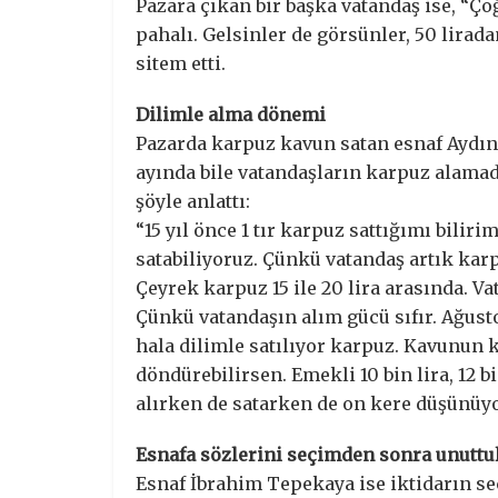
Pazara çıkan bir başka vatandaş ise, “Ço
pahalı. Gelsinler de görsünler, 50 lirad
sitem etti.
Dilimle alma dönemi
Pazarda karpuz kavun satan esnaf Aydın
ayında bile vatandaşların karpuz alama
şöyle anlattı:
“15 yıl önce 1 tır karpuz sattığımı bili
satabiliyoruz. Çünkü vatandaş artık karp
Çeyrek karpuz 15 ile 20 lira arasında. V
Çünkü vatandaşın alım gücü sıfır. Ağust
hala dilimle satılıyor karpuz. Kavunun 
döndürebilirsen. Emekli 10 bin lira, 12 
alırken de satarken de on kere düşünüyo
Esnafa sözlerini seçimden sonra unuttu
Esnaf İbrahim Tepekaya ise iktidarın s