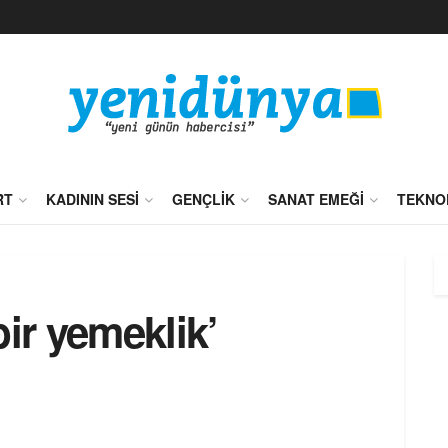
RT
KADININ SESI
GENÇLIK
SANAT EMEĞI
TEKNO
bir yemeklik’