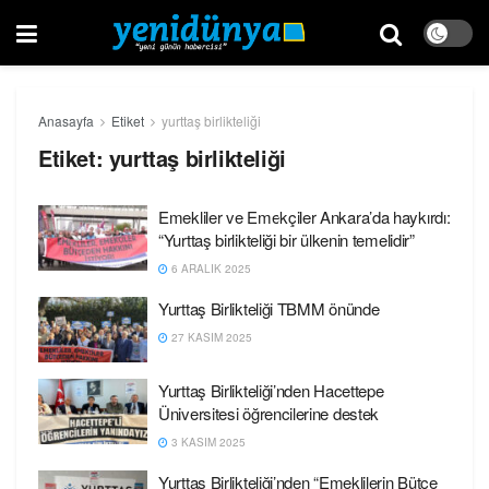
Anasayfa
Etiket
yurttaş birlikteliği
Etiket:
yurttaş birlikteliği
Emekliler ve Emekçiler Ankara’da haykırdı:
“Yurttaş birlikteliği bir ülkenin temelidir”
6 ARALIK 2025
Yurttaş Birlikteliği TBMM önünde
27 KASIM 2025
Yurttaş Birlikteliği’nden Hacettepe
Üniversitesi öğrencilerine destek
3 KASIM 2025
Yurttaş Birlikteliği’nden “Emeklilerin Bütçe