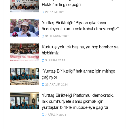
Hakkı” mitingine çağrı!
22 EKIM 2025
Yurttaş Birlikteliği: “Piyasa çıkarlarını
önceleyen tutumu asla kabul etmeyeceğiz”
31 TEMMUZ 2025
Kurtuluş yok tek başına, ya hep beraber ya
hiçbirimiz
5 ŞUBAT 2025
“Yurttaş Birlikteliği” haklarımız için mitinge
çağırıyor
25 ARALIK 2024
Yurttaş Birlikteliği Platformu, demokratik,
laik cumhuriyete sahip çıkmak için
yurttaşları birlikte mücadeleye çağırdı
7 ARALIK 2024