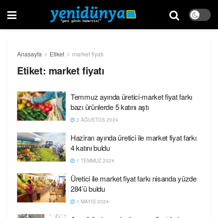
Anasayfa
Etiket
market fiyatı
Etiket:
market fiyatı
Temmuz ayında üretici-market fiyat farkı
bazı ürünlerde 5 katını aştı
2 AĞUSTOS 2024
Haziran ayında üretici ile market fiyat farkı
4 katını buldu
1 TEMMUZ 2024
Üretici ile market fiyat farkı nisanda yüzde
284’ü buldu
1 MAYIS 2024