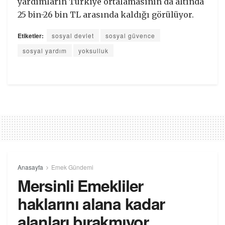
yardımların Türkiye ortalamasının da altında
25 bin-26 bin TL arasında kaldığı görülüyor.
Etiketler:
sosyal devlet
sosyal güvence
sosyal yardım
yoksulluk
Anasayfa
Emek Gündemi
Mersinli Emekliler
haklarını alana kadar
alanları bırakmıyor