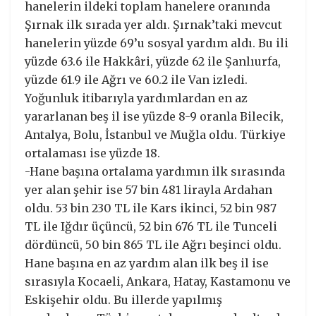
hanelerin ildeki toplam hanelere oranında
Şırnak ilk sırada yer aldı. Şırnak’taki mevcut
hanelerin yüzde 69’u sosyal yardım aldı. Bu ili
yüzde 63.6 ile Hakkâri, yüzde 62 ile Şanlıurfa,
yüzde 61.9 ile Ağrı ve 60.2 ile Van izledi.
Yoğunluk itibarıyla yardımlardan en az
yararlanan beş il ise yüzde 8-9 oranla Bilecik,
Antalya, Bolu, İstanbul ve Muğla oldu. Türkiye
ortalaması ise yüzde 18.
-Hane başına ortalama yardımın ilk sırasında
yer alan şehir ise 57 bin 481 lirayla Ardahan
oldu. 53 bin 230 TL ile Kars ikinci, 52 bin 987
TL ile Iğdır üçüncü, 52 bin 676 TL ile Tunceli
dördüncü, 50 bin 865 TL ile Ağrı beşinci oldu.
Hane başına en az yardım alan ilk beş il ise
sırasıyla Kocaeli, Ankara, Hatay, Kastamonu ve
Eskişehir oldu. Bu illerde yapılmış