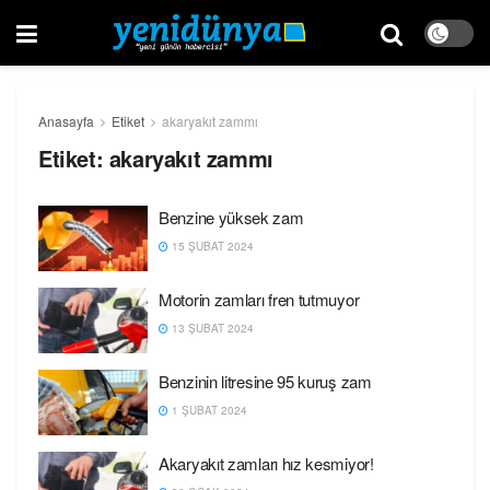
Anasayfa
Etiket
akaryakıt zammı
Etiket:
akaryakıt zammı
Benzine yüksek zam
15 ŞUBAT 2024
Motorin zamları fren tutmuyor
13 ŞUBAT 2024
Benzinin litresine 95 kuruş zam
1 ŞUBAT 2024
Akaryakıt zamları hız kesmiyor!