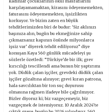
kadınlar çocuklarının okul masraflarını
karşılayamamaktan, kirasını ödeyememekten,
faturasını ödeyememekten, işsizlikten
korkuyor. Ve bizim zaten en büyük
tehditlerimizden biri de budur: ‘Siz aklınızı
başınıza alın, bugün bu ekmeğinize sahip
çıkmazsanız kapının önünde milyonlarca
işsiz var’ diyerek tehdit ediliyoruz” diye
konuşan Kaya 560 günlük mücadeleyi şu
sözlerle özetledi: “Türkiye’de bir ilk; grev
kırıcılığı tescillendi ama bunun bir yaptırımı
yok. Düdük çalan işçiler, grevdeki düdük çalan
işçiler gözaltına alınıyor; grevi kıran patrona,
hala savcılıktan bir ton suç duyurusu
olmasına rağmen ifadeye bile çağrılmıyor.
Bizler diyoruz ki; biz vazgeçemeyiz, biz
vazgeçmek de istemiyoruz. 10 Aralık 2024’te
çıktık greve, bugün bu 2026 yılındayız. 560