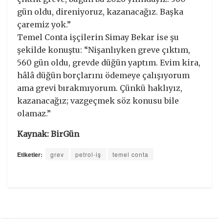
gün oldu, direniyoruz, kazanacağız. Başka
çaremiz yok.”
Temel Conta işçilerin Simay Bekar ise şu
şekilde konuştu: “Nişanlıyken greve çıktım,
560 gün oldu, grevde düğün yaptım. Evim kira,
hâlâ düğün borçlarını ödemeye çalışıyorum
ama grevi bırakmıyorum. Çünkü haklıyız,
kazanacağız; vazgeçmek söz konusu bile
olamaz.”
Kaynak: BirGün
Etiketler:
grev
petrol-iş
temel conta