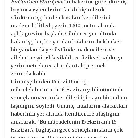
BirGün’den Ebru Çelik
‘in haberine göre, direniş
boyunca eylemlerini farklı biçimlerde
sürdüren işçilerden bazıları kendilerini
madene kilitledi, yerin 1200 metre altında
açlık grevine başladı. Günlerce yer altında
kalan işçiler, bir yandan haklarını beklerken
bir yandan da yer üstünde madencilere ve
ailelerine yönelik silahlı ve fiziksel saldırıyı
yerin metrelerce altından takip etmek
zorunda kaldı.
Direnişçilerden Remzi Umunç,
mücadelelerinin 15-16 Haziran yıldönümünde
sonuçlanmasının kendileri için ayrı bir anlam
taşıdığını söyledi. Umunç, haklarını alacakları
haberinin yer altında kendilerine ulaştığını
anlatarak, “Bu mücadelenin 15 Haziran’ı 16
Haziran’a bağlayan gece sonuçlanmasını çok
istiyordum. Hatta bunun için dua ettim.