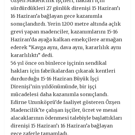
Özşen Madencilik işçileri, hakları için
sürdürdükleri 27 günlük direnişi 15 Haziran’ı
16 Haziran’a bağlayan gece kazanımla
sonuçlandırdı. Yerin 1200 metre altında açlık
grevi yapan madenciler, kazanımlarını 15-16
Haziran’da ayağa kalkan emekçilere armağan
ederek “Kavga aynı, dava aynı, kararlılık aynı
kararlılıktı” dedi.
56 yıl önce on binlerce işçinin sendikal
hakları için fabrikalardan çıkarak kentleri
durdurduğu 15-16 Haziran Büyük İşçi
Direnişi’nin yıldönümünde, bir işçi
mücadelesi daha kazanımla sonuçlandı.
Edirne Uzunköprü’de faaliyet gösteren Özşen
Madencilik’te çalışan işçiler, ücret ve mesai
alacaklarının ödenmesi talebiyle başlattıkları
direnişi 15 Haziran’ı 16 Haziran’a bağlayan
gece zaferle tamamladı.