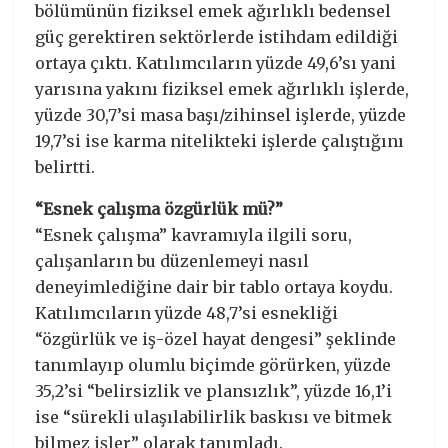
bölümünün fiziksel emek ağırlıklı bedensel
güç gerektiren sektörlerde istihdam edildiği
ortaya çıktı. Katılımcıların yüzde 49,6’sı yani
yarısına yakını fiziksel emek ağırlıklı işlerde,
yüzde 30,7’si masa başı/zihinsel işlerde, yüzde
19,7’si ise karma nitelikteki işlerde çalıştığını
belirtti.
“Esnek çalışma özgürlük mü?”
“Esnek çalışma” kavramıyla ilgili soru,
çalışanların bu düzenlemeyi nasıl
deneyimlediğine dair bir tablo ortaya koydu.
Katılımcıların yüzde 48,7’si esnekliği
“özgürlük ve iş-özel hayat dengesi” şeklinde
tanımlayıp olumlu biçimde görürken, yüzde
35,2’si “belirsizlik ve plansızlık”, yüzde 16,1’i
ise “sürekli ulaşılabilirlik baskısı ve bitmek
bilmez işler” olarak tanımladı.