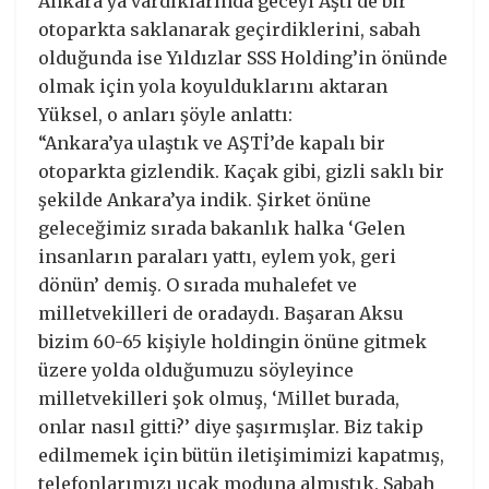
Ankara’ya vardıklarında geceyi Aşti’de bir
otoparkta saklanarak geçirdiklerini, sabah
olduğunda ise Yıldızlar SSS Holding’in önünde
olmak için yola koyulduklarını aktaran
Yüksel, o anları şöyle anlattı:
“Ankara’ya ulaştık ve AŞTİ’de kapalı bir
otoparkta gizlendik. Kaçak gibi, gizli saklı bir
şekilde Ankara’ya indik. Şirket önüne
geleceğimiz sırada bakanlık halka ‘Gelen
insanların paraları yattı, eylem yok, geri
dönün’ demiş. O sırada muhalefet ve
milletvekilleri de oradaydı. Başaran Aksu
bizim 60-65 kişiyle holdingin önüne gitmek
üzere yolda olduğumuzu söyleyince
milletvekilleri şok olmuş, ‘Millet burada,
onlar nasıl gitti?’ diye şaşırmışlar. Biz takip
edilmemek için bütün iletişimimizi kapatmış,
telefonlarımızı uçak moduna almıştık. Sabah