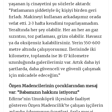
yaşanan iş cinayetini şu sözlerle aktardı:
“Patlamanın şiddetiyle üç kişiyi birden geri
fırladı. Makineyi kullanan arkadaşımız orada
vefat etti. 2-3 hafta kendimi toparlayamadım.
Yeraltında her şey olabilir. Her an her an gaz
sızıntısı, toz patlaması, grizu olabilir. Havasız
ya da oksijensiz kalabilirsiniz. Yerin 550-600
metre altında çalışıyorsunuz. İlerisinde iki
kilometre, toplamda ise 16-17 kilometre
uzunluğunda galerilerimiz var. Artık daha iyi
şartlarda, daha güvenceli ve güvenli çalışmak
için mücadele edeceğim.”
Özşen Madencilerinin çocuklarından mesaj
var: “Babamızın hakkını istiyoruz”
Edirne’nin Uzunköprü ilçesinde faaliyet
gösteren Özşen Madencilik’te çalışan işçilerin
aylardır ödenmeyen ücretleri, fazla mesai