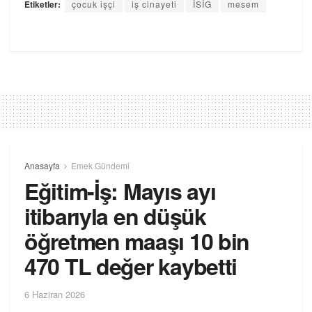
Etiketler:
çocuk işçi
iş cinayeti
İSİG
mesem
Anasayfa
Emek Gündemi
Eğitim-İş: Mayıs ayı
itibarıyla en düşük
öğretmen maaşı 10 bin
470 TL değer kaybetti
6 Haziran 2026