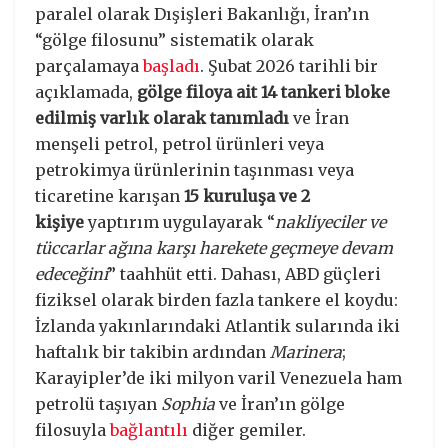
paralel olarak Dışişleri Bakanlığı, İran’ın
“gölge filosunu” sistematik olarak
parçalamaya
başladı
. Şubat 2026 tarihli bir
açıklamada,
gölge filoya ait 14 tankeri bloke
edilmiş varlık olarak tanımladı
ve İran
menşeli petrol, petrol ürünleri veya
petrokimya ürünlerinin taşınması veya
ticaretine karışan
15 kuruluşa ve 2
kişiye
yaptırım uygulayarak “
nakliyeciler ve
tüccarlar ağına karşı harekete geçmeye devam
edeceğini
” taahhüt etti. Dahası, ABD güçleri
fiziksel olarak birden fazla tankere el koydu:
İzlanda yakınlarındaki Atlantik sularında iki
haftalık bir takibin ardından
Marinera
;
Karayipler’de iki milyon varil Venezuela ham
petrolü taşıyan
Sophia
ve İran’ın gölge
filosuyla
bağlantılı
diğer gemiler.