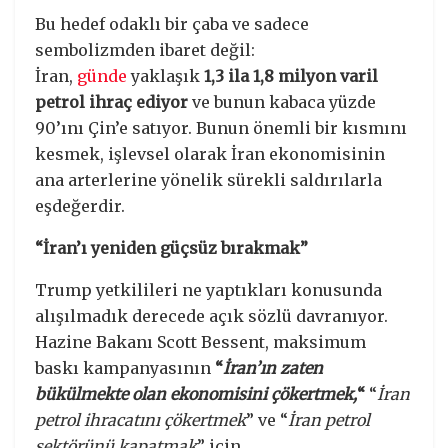
Bu hedef odaklı bir çaba ve sadece
sembolizmden ibaret değil:
İran,
günde
yaklaşık
1,3 ila 1,8 milyon varil
petrol ihraç ediyor
ve bunun kabaca yüzde
90’ını Çin’e satıyor. Bunun önemli bir kısmını
kesmek, işlevsel olarak İran ekonomisinin
ana arterlerine yönelik sürekli saldırılarla
eşdeğerdir.
“İran’ı yeniden güçsüz bırakmak”
Trump yetkilileri ne yaptıkları konusunda
alışılmadık derecede açık sözlü davranıyor.
Hazine Bakanı Scott Bessent, maksimum
baskı kampanyasının
“
İran’ın zaten
bükülmekte olan ekonomisini çökertmek,
“
“
İran
petrol ihracatını çökertmek
” ve “
İran petrol
sektörünü kapatmak
” için