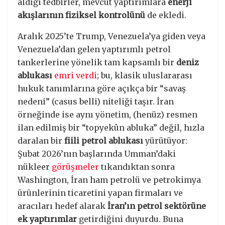
aldığı tedbirler, mevcut yaptırımlara
enerji
akışlarının fiziksel kontrolünü
de ekledi.
Aralık 2025’te Trump, Venezuela’ya giden veya
Venezuela’dan gelen yaptırımlı petrol
tankerlerine yönelik tam kapsamlı bir
deniz
ablukası
emri verdi
; bu, klasik uluslararası
hukuk tanımlarına göre açıkça bir “savaş
nedeni” (casus belli) niteliği taşır. İran
örneğinde ise aynı yönetim, (henüz) resmen
ilan edilmiş bir “topyekûn abluka” değil, hızla
daralan bir
fiili petrol ablukası
yürütüyor:
Şubat 2026’nın başlarında Umman’daki
nükleer
görüşmeler
tıkandıktan sonra
Washington, İran ham petrolü ve petrokimya
ürünlerinin ticaretini yapan firmaları ve
aracıları hedef alarak
İran’ın petrol sektörüne
ek yaptırımlar
getirdiğini duyurdu. Buna