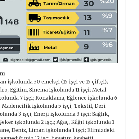
ımı
n işkolunda 30 emekçi (15 işçi ve 15 çiftçi);
üro, Eğitim, Sinema işkolunda 11 işçi; Metal
işkolunda 7 işçi; Konaklama, Eğlence işkolunda 6
 Madencilik işkolunda 5 işçi; Tekstil, Deri
lunda 3 işçi; Enerji işkolunda 3 işçi; Sağlık,
Şeker işkolunda 2 işçi; Ağaç, Kâğıt işkolunda 1
rsane, Deniz, Liman işkolunda 1 işçi; Elimizdeki
leyemediğimiz 12 işçi hayatını kaybetti…