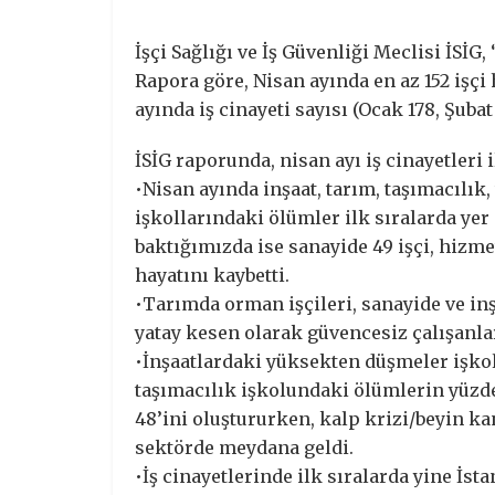
İşçi Sağlığı ve İş Güvenliği Meclisi İSİG
Rapora göre, Nisan ayında en az 152 işçi 
ayında iş cinayeti sayısı (Ocak 178, Şubat 1
İSİG raporunda, nisan ayı iş cinayetleri il
•Nisan ayında inşaat, tarım, taşımacılık
işkollarındaki ölümler ilk sıralarda yer 
baktığımızda ise sanayide 49 işçi, hizmett
hayatını kaybetti.
•Tarımda orman işçileri, sanayide ve inşa
yatay kesen olarak güvencesiz çalışanlar
•İnşaatlardaki yüksekten düşmeler işkol
taşımacılık işkolundaki ölümlerin yüzde
48’ini oluştururken, kalp krizi/beyin 
sektörde meydana geldi.
•İş cinayetlerinde ilk sıralarda yine İst