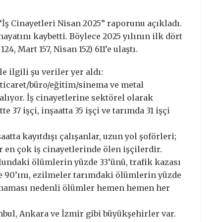
, “İş Cinayetleri Nisan 2025” raporunu açıkladı.
hayatını kaybetti. Böylece 2025 yılının ilk dört
24, Mart 157, Nisan 152) 611’e ulaştı.
e ilgili şu veriler yer aldı:
, ticaret/büro/eğitim/sinema ve metal
alıyor. İş cinayetlerine sektörel olarak
e 37 işçi, inşaatta 35 işçi ve tarımda 31 işçi
atta kayıtdışı çalışanlar, uzun yol şoförleri;
 en çok iş cinayetlerinde ölen işçilerdir.
undaki ölümlerin yüzde 33’ünü, trafik kazası
 90’ını, ezilmeler tarımdaki ölümlerin yüzde
kanaması nedenli ölümler hemen hemen her
anbul, Ankara ve İzmir gibi büyükşehirler var.