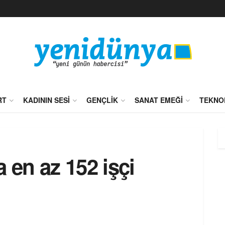
RT
KADININ SESI
GENÇLIK
SANAT EMEĞI
TEKNO
 en az 152 işçi