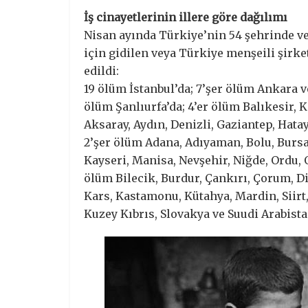
İş cinayetlerinin illere göre dağılımı
Nisan ayında Türkiye’nin 54 şehrinde ve
için gidilen veya Türkiye menşeili şirket
edildi:
19 ölüm İstanbul’da; 7’şer ölüm Ankara v
ölüm Şanlıurfa’da; 4’er ölüm Balıkesir, 
Aksaray, Aydın, Denizli, Gaziantep, Hata
2’şer ölüm Adana, Adıyaman, Bolu, Burs
Kayseri, Manisa, Nevşehir, Niğde, Ordu,
ölüm Bilecik, Burdur, Çankırı, Çorum, Di
Kars, Kastamonu, Kütahya, Mardin, Siirt
Kuzey Kıbrıs, Slovakya ve Suudi Arabist