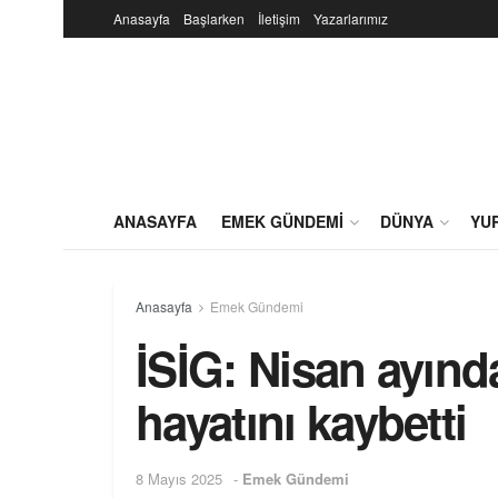
Anasayfa
Başlarken
İletişim
Yazarlarımız
ANASAYFA
EMEK GÜNDEMI
DÜNYA
YU
Anasayfa
Emek Gündemi
İSİG: Nisan ayında
hayatını kaybetti
8 Mayıs 2025
-
Emek Gündemi