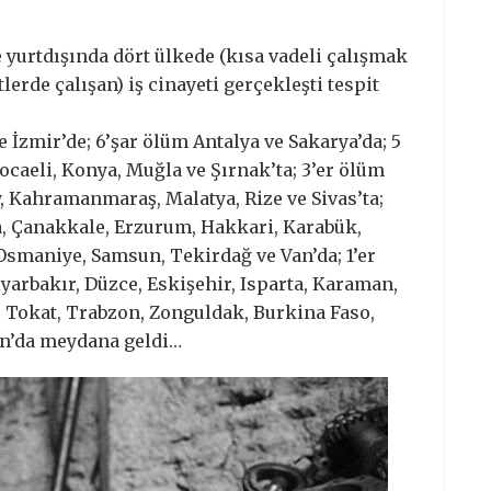
 yurtdışında dört ülkede (kısa vadeli çalışmak
lerde çalışan) iş cinayeti gerçekleşti tespit
e İzmir’de; 6’şar ölüm Antalya ve Sakarya’da; 5
Kocaeli, Konya, Muğla ve Şırnak’ta; 3’er ölüm
y, Kahramanmaraş, Malatya, Rize ve Sivas’ta;
a, Çanakkale, Erzurum, Hakkari, Karabük,
 Osmaniye, Samsun, Tekirdağ ve Van’da; 1’er
yarbakır, Düzce, Eskişehir, Isparta, Karaman,
, Tokat, Trabzon, Zonguldak, Burkina Faso,
an’da meydana geldi…