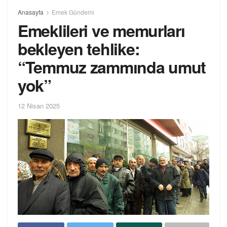
Anasayfa
Emek Gündemi
Emeklileri ve memurları
bekleyen tehlike:
“Temmuz zammında umut
yok”
12 Nisan 2025