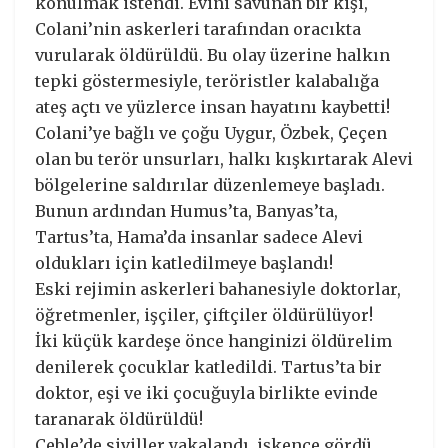
konulmak istendi. Evini savunan bir kişi,
Colani’nin askerleri tarafından oracıkta
vurularak öldürüldü. Bu olay üzerine halkın
tepki göstermesiyle, teröristler kalabalığa
ateş açtı ve yüzlerce insan hayatını kaybetti!
Colani’ye bağlı ve çoğu Uygur, Özbek, Çeçen
olan bu terör unsurları, halkı kışkırtarak Alevi
bölgelerine saldırılar düzenlemeye başladı.
Bunun ardından Humus’ta, Banyas’ta,
Tartus’ta, Hama’da insanlar sadece Alevi
oldukları için katledilmeye başlandı!
Eski rejimin askerleri bahanesiyle doktorlar,
öğretmenler, işçiler, çiftçiler öldürülüyor!
İki küçük kardeşe önce hanginizi öldürelim
denilerek çocuklar katledildi. Tartus’ta bir
doktor, eşi ve iki çocuğuyla birlikte evinde
taranarak öldürüldü!
Ceble’de siviller yakalandı, işkence gördü,