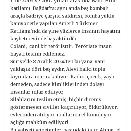
Yine 2005 ve 2007 yılları arasında Babil Hille
katliamı, Bağdat’ta: aynı anda beş bombalı
araçla Sadriye çarşısı saldırısı, bomba yüklü
kamyonetle yapılan Amerli Türkmen
Katliamı’nda da yine yüzlerce insanın hayatını
kaybetmesinde baş aktördür.
Colani, cani bir teröristtir. Teröriste insan
hayatı teslim edilemez.
Suriye’de 8 Aralık 2024’ten bu yana, yani
yaklaşık dört-beş aydır, Alevi halkı toplu
kıyımlara maruz kalıyor. Kadın, çocuk, yaşlı
demeden, sadece kimliklerinden dolayı
insanlar infaz ediliyor!
Silahlarını teslim etmiş, hiçbir direniş
göstermeyen siviller kaçırılıyor, öldürülüyor,
evlerinden atılıyor, mallarına el konuluyor,
açlığa mahkûm ediliyor!
Bu vahşeti yönetenler, başındaki isim Ahmet el