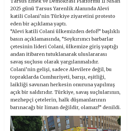
Tarsus Emek ve Demokrasi Platformu 11 Nisan
2025 günü Tarsus Yarenlik Alanında Alevi
katili Colani’nin Türkiye ziyaretini protesto
eden bir açıklama yaptı.
“Alevi katili Colani ülkemizden defol!” başlıklı
basın açıklamasında, “Soykırımcı barbarlar
çetesinin lideri Colani, ülkemize giriş yaptığı
andan itibaren tutuklanarak uluslararası
savaş suçlusu olarak yargılanmalıdır.
Colani’nin gelişi, sadece Alevilere değil, bu
topraklarda Cumhuriyeti, barışı, eşitliği,
laikliği savunan herkesin onuruna yapılmış
açık bir saldırıdır. Türkiye, savaş suçlularının,
mezhepçi çetelerin, halk düşmanlarının
barınacağı bir liman değildir, olamaz!” denildi.