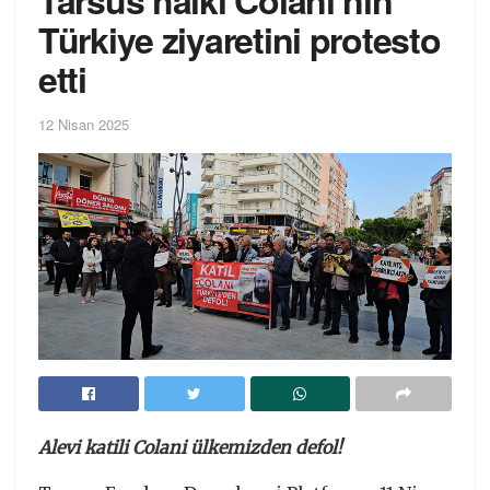
Tarsus halkı Colani’nin
Türkiye ziyaretini protesto
etti
12 Nisan 2025
Alevi katili Colani ülkemizden defol!