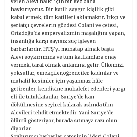
veren Alevi halkı için bir kez daha
haykırıyoruz. Bir katili saygın kişilik gibi
kabul etmek, tüm katilleri aklamaktır. Irkçı ve
şeriatçı çevrelerin gözdesi Colani ve çetesi,
Ortadoğu’da emperyalizmin maşalığını yapan,
insanlığa karşı sayısız suç işleyen
barbarlardır. HTŞ’yi muhatap almak başta
Alevi soykırımına ve tüm katliamlara onay
vermek, taraf olmak anlamına gelir. Ülkemizi
yoksullar, emekçiler,öğrenciler kadınlar ve
muhalif kesimler için yaşanmaz hâle
getirenler, kendisine muhalefet edenleri yargı
eli ile tutuklatanlar, Suriye’de kan
dökülmesine seyirci kalarak aslında tüm
Alevileri tehdit etmektedir. Yani Suriye’de
ölümü gösteriyor, burada sıtmaya razı olun
diyorlar.
Soykırımcı barbarlar çetesinin lideri Colani,