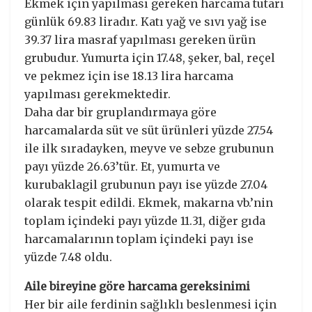
Ekmek için yapılması gereken harcama tutarı
günlük 69.83 liradır. Katı yağ ve sıvı yağ ise
39.37 lira masraf yapılması gereken ürün
grubudur. Yumurta için 17.48, şeker, bal, reçel
ve pekmez için ise 18.13 lira harcama
yapılması gerekmektedir.
Daha dar bir gruplandırmaya göre
harcamalarda süt ve süt ürünleri yüzde 27.54
ile ilk sıradayken, meyve ve sebze grubunun
payı yüzde 26.63’tür. Et, yumurta ve
kurubaklagil grubunun payı ise yüzde 27.04
olarak tespit edildi. Ekmek, makarna vb.’nin
toplam içindeki payı yüzde 11.31, diğer gıda
harcamalarının toplam içindeki payı ise
yüzde 7.48 oldu.
Aile bireyine göre harcama gereksinimi
Her bir aile ferdinin sağlıklı beslenmesi için