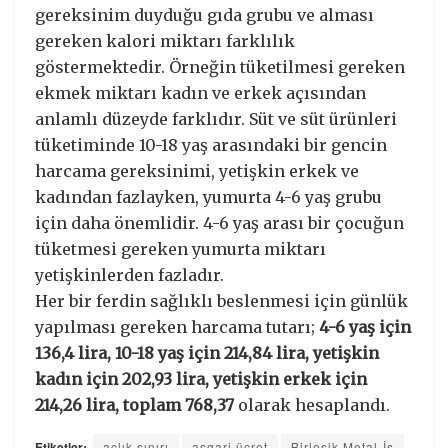
gereksinim duyduğu gıda grubu ve alması
gereken kalori miktarı farklılık
göstermektedir. Örneğin tüketilmesi gereken
ekmek miktarı kadın ve erkek açısından
anlamlı düzeyde farklıdır. Süt ve süt ürünleri
tüketiminde 10-18 yaş arasındaki bir gencin
harcama gereksinimi, yetişkin erkek ve
kadından fazlayken, yumurta 4-6 yaş grubu
için daha önemlidir. 4-6 yaş arası bir çocuğun
tüketmesi gereken yumurta miktarı
yetişkinlerden fazladır.
Her bir ferdin sağlıklı beslenmesi için günlük
yapılması gereken harcama tutarı;
4-6 yaş için
136,4 lira, 10-18 yaş için 214,84 lira, yetişkin
kadın için 202,93 lira, yetişkin erkek için
214,26 lira, toplam 768,37
olarak hesaplandı.
Etiketler:
açlık sınırı
asgari ücret
Birleşik Metal-İş