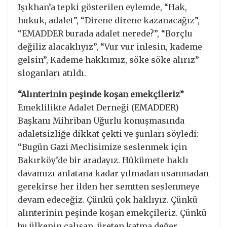
Işıkhan’a tepki gösterilen eylemde, “Hak,
hukuk, adalet”, “Direne direne kazanacağız”,
“EMADDER burada adalet nerede?”, “Borçlu
değiliz alacaklıyız”, “Vur vur inlesin, kademe
gelsin”, Kademe hakkımız, söke söke alırız”
sloganları atıldı.
“Alınterinin peşinde koşan emekçileriz”
Emeklilikte Adalet Derneği (EMADDER)
Başkanı Mihriban Uğurlu konuşmasında
adaletsizliğe dikkat çekti ve şunları söyledi:
“Bugün Gazi Meclisimize seslenmek için
Bakırköy’de bir aradayız. Hükümete haklı
davamızı anlatana kadar yılmadan usanmadan
gerekirse her ilden her semtten seslenmeye
devam edeceğiz. Çünkü çok haklıyız. Çünkü
alınterinin peşinde koşan emekçileriz. Çünkü
bu ülkenin çalışan, üreten katma değer