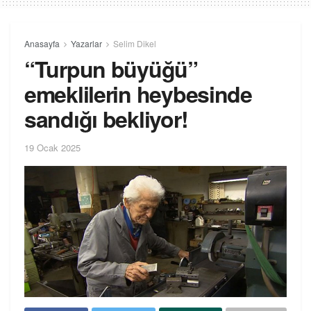
Anasayfa
Yazarlar
Selim Dikel
“Turpun büyüğü”
emeklilerin heybesinde
sandığı bekliyor!
19 Ocak 2025