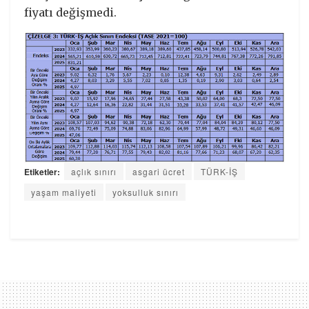
fiyatı değişmedi.
Etiketler:
açlık sınırı
asgari ücret
TÜRK-İŞ
yaşam maliyeti
yoksulluk sınırı