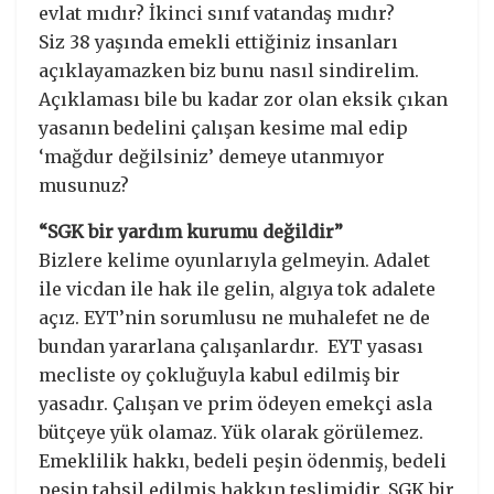
evlat mıdır? İkinci sınıf vatandaş mıdır?
Siz 38 yaşında emekli ettiğiniz insanları
açıklayamazken biz bunu nasıl sindirelim.
Açıklaması bile bu kadar zor olan eksik çıkan
yasanın bedelini çalışan kesime mal edip
‘mağdur değilsiniz’ demeye utanmıyor
musunuz?
“SGK bir yardım kurumu değildir”
Bizlere kelime oyunlarıyla gelmeyin. Adalet
ile vicdan ile hak ile gelin, algıya tok adalete
açız. EYT’nin sorumlusu ne muhalefet ne de
bundan yararlana çalışanlardır. EYT yasası
mecliste oy çokluğuyla kabul edilmiş bir
yasadır. Çalışan ve prim ödeyen emekçi asla
bütçeye yük olamaz. Yük olarak görülemez.
Emeklilik hakkı, bedeli peşin ödenmiş, bedeli
peşin tahsil edilmiş hakkın teslimidir. SGK bir