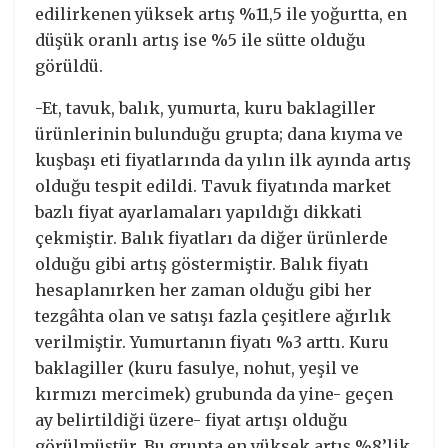
edilirkenen yüksek artış %11,5 ile yoğurtta, en
düşük oranlı artış ise %5 ile sütte olduğu
görüldü.
-Et, tavuk, balık, yumurta, kuru baklagiller
ürünlerinin bulunduğu grupta; dana kıyma ve
kuşbaşı eti fiyatlarında da yılın ilk ayında artış
olduğu tespit edildi. Tavuk fiyatında market
bazlı fiyat ayarlamaları yapıldığı dikkati
çekmiştir. Balık fiyatları da diğer ürünlerde
olduğu gibi artış göstermiştir. Balık fiyatı
hesaplanırken her zaman olduğu gibi her
tezgâhta olan ve satışı fazla çeşitlere ağırlık
verilmiştir. Yumurtanın fiyatı %3 arttı. Kuru
baklagiller (kuru fasulye, nohut, yeşil ve
kırmızı mercimek) grubunda da yine- geçen
ay belirtildiği üzere- fiyat artışı olduğu
görülmüştür. Bu grupta en yüksek artış %8’lik