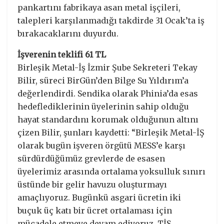
pankartını fabrikaya asan metal işçileri,
talepleri karşılanmadığı takdirde 31 Ocak’ta iş
bırakacaklarını duyurdu.
İşverenin teklifi 61 TL
Birleşik Metal-İş İzmir Şube Sekreteri Tekay
Bilir, süreci BirGün’den Bilge Su Yıldırım’a
değerlendirdi. Sendika olarak Phinia’da esas
hedeflediklerinin üyelerinin sahip olduğu
hayat standardını korumak olduğunun altını
çizen Bilir, şunları kaydetti: “Birleşik Metal-İŞ
olarak bugün işveren örgütü MESS’e karşı
sürdürdüğümüz grevlerde de esasen
üyelerimiz arasında ortalama yoksulluk sınırı
üstünde bir gelir havuzu oluşturmayı
amaçlıyoruz. Bugünkü asgari ücretin iki
buçuk üç katı bir ücret ortalaması için
mücadele etmeye devam ediyoruz. TİS