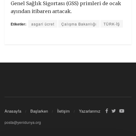
Genel Sağlık Sigortası (GSS) primleri de ocak
ayından itibaren artacak.
Etiketler:
asgari ücret
Çalışma Bakanlığı
TÜRK-İŞ
Anasayfa
Başlarken
İletişim
Yazarlarımız
posta@yenidunya.org