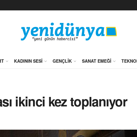
RT
KADININ SESI
GENÇLIK
SANAT EMEĞI
TEKNO
ı ikinci kez toplanıyor