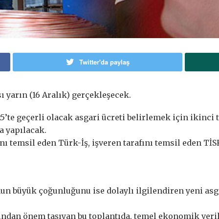
Twitter'da paylaş
 yarın (16 Aralık) gerçekleşecek.
e geçerli olacak asgari ücreti belirlemek için ikinci to
a yapılacak.
nı temsil eden Türk-İş, işveren tarafını temsil eden Tİ
n büyük çoğunluğunu ise dolaylı ilgilendiren yeni asg
ından önem taşıyan bu toplantıda, temel ekonomik veril