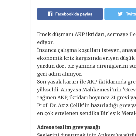
Facebook'da paylaş
Twitt
Emek düşmanı AKP iktidarı, sermaye ile 
ediyor.
İnsanca çalışma koşulları isteyen, anay
ekonomik kriz karşısında eriyen düşük ü
yurdun dört bir yanında direnişlerini 
geri adım atmıyor.
Son yasak kararı ile AKP iktidarında gre
yükseldi. Anayasa Mahkemesi’nin ‘Grev 
rağmen AKP, iktidarı boyunca 21 grevi ya
Prof. Dr. Aziz Çelik’in hazırladığı grev
en çok ertelenen sendika Birleşik Metal-
Adrese teslim grev yasağı
Seslerini duyurmak için Ankara’ya yürü