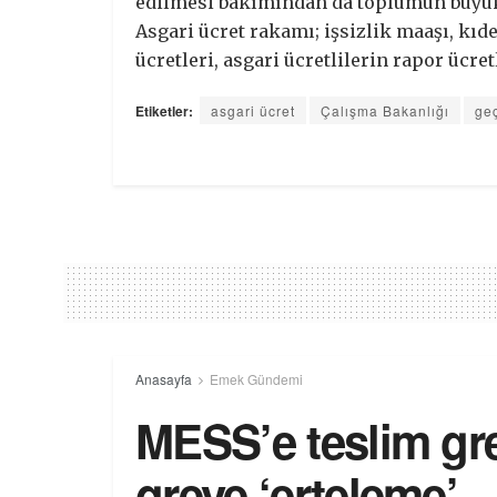
edilmesi bakımından da toplumun büyük
Asgari ücret rakamı; işsizlik maaşı, kıd
ücretleri, asgari ücretlilerin rapor ücre
Etiketler:
asgari ücret
Çalışma Bakanlığı
geç
Anasayfa
Emek Gündemi
MESS’e teslim gre
greve ‘erteleme’