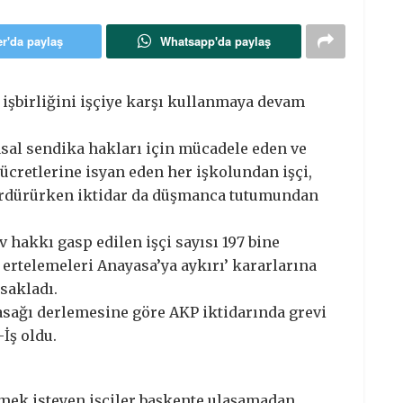
er'da paylaş
Whatsapp'da paylaş
işbirliğini işçiye karşı kullanmaya devam
asal sendika hakları için mücadele eden ve
cretlerine isyan eden her işkolundan işçi,
sürdürürken iktidar da düşmanca tutumundan
v hakkı gasp edilen işçi sayısı 197 bine
ertelemeleri Anayasa’ya aykırı’ kararlarına
sakladı.
 yasağı derlemesine göre AKP iktidarında grevi
İş oldu.
mek isteyen işçiler başkente ulaşamadan