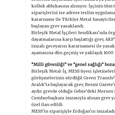
kolluk ablukasına alınıyor. İşçinin tüm 
siparişlerini ise adrese teslim uygulam
kararname ile Türkiye Metal Sanayiciler
başlayan grev yasaklandı.
Birleşik Metal İşçileri Sendikası’nda örg
dayatmalarına karşı başlattığı grev, A
imzalı geceyarısı kararnamesi ile yasakl
aşamasına dün geçmiş ve yaklaşık 1600 iş
“Milli güvenliği” ve “genel sağlığı” boza
Birleşik Metal-İş, MESS üyesi işletmeler
görüşmelerinin sürdüğü Green Transfo’da
Aralık’ta başlayacak grev, Resmi Gazete’
aydır grevde olduğu Gebze’deki Mersen f
Cumhurbaşkanı imzasıyla alınan grev yas
özel ilan edildi.
MESS’in siparişiyle Erdoğan’ın imzaladı