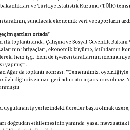
t bakanlıkları ve Türkiye İstatistik Kurumu (TÜİK) tems
n tarafının, sunulacak ekonomik veri ve raporların ard
geçim şartları ortada”
 ilk toplantısında, Çalışma ve Sosyal Güvenlik Bakanı V
salarının ihtiyaçları, ekonomik büyüme, istihdamın ko
ederek, hem işçi hem de işveren taraflarının memnuniyeti
sı yapmıştı.
 Ağar da toplantı sonrası, “Temennimiz, oybirliğiyle bi
am söylediğimiz zaman geri adım atma şansımız olmaz. Y
lunmuştu.
si uygulanan iş yerlerindeki ücretler başta olmak üzere, 
nları doğrudan etkilemesinin yanında, yasal mevzuattak