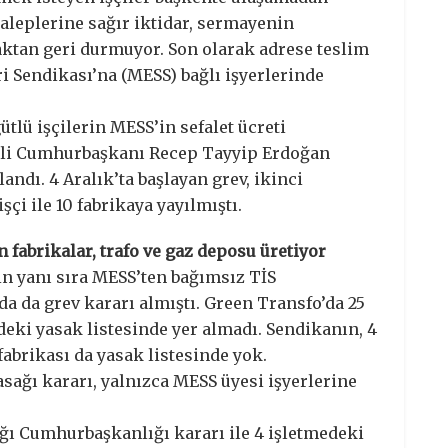
taleplerine sağır iktidar, sermayenin
aktan geri durmuyor. Son olarak adrese teslim
i Sendikası’na (MESS) bağlı işyerlerinde
ütlü işçilerin MESS’in sefalet ücreti
KP’li Cumhurbaşkanı Recep Tayyip Erdoğan
andı. 4 Aralık’ta başlayan grev, ikinci
çi ile 10 fabrikaya yayılmıştı.
n fabrikalar, trafo ve gaz deposu üretiyor
in yanı sıra MESS’ten bağımsız TİS
 da grev kararı almıştı. Green Transfo’da 25
deki yasak listesinde yer almadı. Sendikanın, 4
abrikası da yasak listesinde yok.
ağı kararı, yalnızca MESS üyesi işyerlerine
ğı Cumhurbaşkanlığı kararı ile 4 işletmedeki