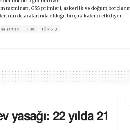
 bölümünü ilgilendiriyor.
em tazminatı, GSS primleri, askerlik ve doğum borçlanmas
tlerinin de aralarında olduğu birçok kalemi etkiliyor.
im şartları
TİSK
TÜRK-İŞ
v yasağı: 22 yılda 21