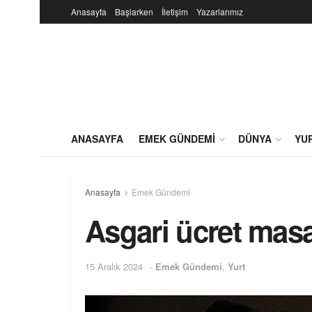
Anasayfa
Başlarken
İletişim
Yazarlarımız
ANASAYFA
EMEK GÜNDEMI
DÜNYA
YU
Anasayfa
Emek Gündemi
Asgari ücret masas
15 Aralık 2024
-
Emek Gündemi
,
Yurt