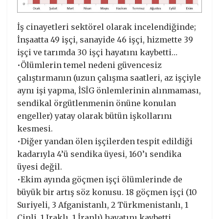
İş cinayetleri sektörel olarak incelendiğinde;
İnşaatta 49 işçi, sanayide 46 işçi, hizmette 39
işçi ve tarımda 30 işçi hayatını kaybetti…
•Ölümlerin temel nedeni güvencesiz
çalıştırmanın (uzun çalışma saatleri, az işçiyle
aynı işi yapma, İSİG önlemlerinin alınmaması,
sendikal örgütlenmenin önüne konulan
engeller) yatay olarak bütün işkollarını
kesmesi.
•Diğer yandan ölen işçilerden tespit edildiği
kadarıyla 4’ü sendika üyesi, 160’ı sendika
üyesi değil.
•Ekim ayında göçmen işçi ölümlerinde de
büyük bir artış söz konusu. 18 göçmen işçi (10
Suriyeli, 3 Afganistanlı, 2 Türkmenistanlı, 1
Çinli, 1 Iraklı, 1 İranlı) hayatını kaybetti.