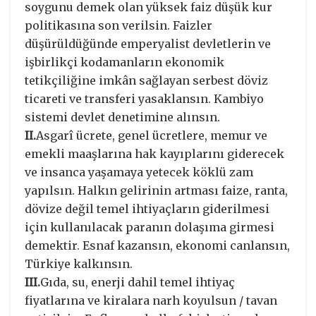
soygunu demek olan yüksek faiz düşük kur
politikasına son verilsin. Faizler
düşürüldüğünde emperyalist devletlerin ve
işbirlikçi kodamanların ekonomik
tetikçiliğine imkân sağlayan serbest döviz
ticareti ve transferi yasaklansın. Kambiyo
sistemi devlet denetimine alınsın.
II.
Asgarî ücrete, genel ücretlere, memur ve
emekli maaşlarına hak kayıplarını giderecek
ve insanca yaşamaya yetecek köklü zam
yapılsın. Halkın gelirinin artması faize, ranta,
dövize değil temel ihtiyaçların giderilmesi
için kullanılacak paranın dolaşıma girmesi
demektir. Esnaf kazansın, ekonomi canlansın,
Türkiye kalkınsın.
III.
Gıda, su, enerji dahil temel ihtiyaç
fiyatlarına ve kiralara narh koyulsun / tavan