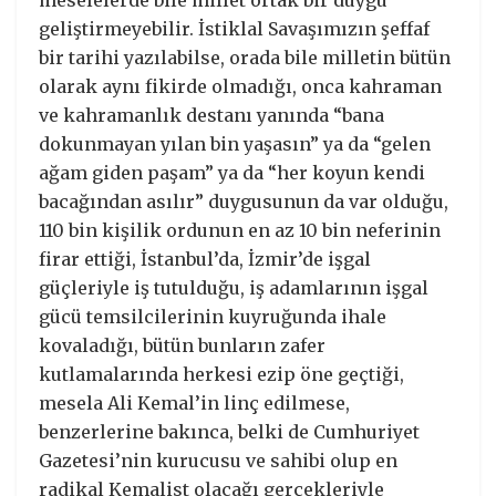
geliştirmeyebilir. İstiklal Savaşımızın şeffaf
bir tarihi yazılabilse, orada bile milletin bütün
olarak aynı fikirde olmadığı, onca kahraman
ve kahramanlık destanı yanında “bana
dokunmayan yılan bin yaşasın” ya da “gelen
ağam giden paşam” ya da “her koyun kendi
bacağından asılır” duygusunun da var olduğu,
110 bin kişilik ordunun en az 10 bin neferinin
firar ettiği, İstanbul’da, İzmir’de işgal
güçleriyle iş tutulduğu, iş adamlarının işgal
gücü temsilcilerinin kuyruğunda ihale
kovaladığı, bütün bunların zafer
kutlamalarında herkesi ezip öne geçtiği,
mesela Ali Kemal’in linç edilmese,
benzerlerine bakınca, belki de Cumhuriyet
Gazetesi’nin kurucusu ve sahibi olup en
radikal Kemalist olacağı gerçekleriyle