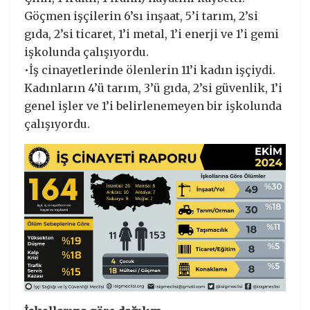
Göçmen işçilerin 6’sı inşaat, 5’i tarım, 2’si
gıda, 2’si ticaret, 1’i metal, 1’i enerji ve 1’i gemi
işkolunda çalışıyordu.
•İş cinayetlerinde ölenlerin 11’i kadın işçiydi.
Kadınların 4’ü tarım, 3’ü gıda, 2’si güvenlik, 1’i
genel işler ve 1’i belirlenemeyen bir işkolunda
çalışıyordu.