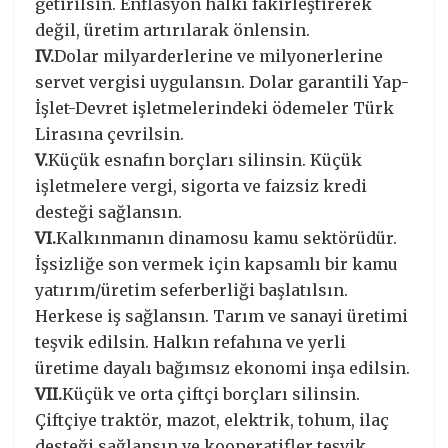
getirilsin. Enflasyon halkı fakirleştirerek
değil, üretim artırılarak önlensin.
IV.
Dolar milyarderlerine ve milyonerlerine
servet vergisi uygulansın. Dolar garantili Yap-
İşlet-Devret işletmelerindeki ödemeler Türk
Lirasına çevrilsin.
V.
Küçük esnafın borçları silinsin. Küçük
işletmelere vergi, sigorta ve faizsiz kredi
desteği sağlansın.
VI.
Kalkınmanın dinamosu kamu sektörüdür.
İşsizliğe son vermek için kapsamlı bir kamu
yatırım/üretim seferberliği başlatılsın.
Herkese iş sağlansın. Tarım ve sanayi üretimi
teşvik edilsin. Halkın refahına ve yerli
üretime dayalı bağımsız ekonomi inşa edilsin.
VII.
Küçük ve orta çiftçi borçları silinsin.
Çiftçiye traktör, mazot, elektrik, tohum, ilaç
desteği sağlansın ve kooperatifler teşvik