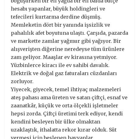
boğuşurken bir eli yağda bir eli balda bütçe
hesabı yapanlar, büyük holdingleri ve
tefecileri kurtarma derdine düşmüş.
Memleketin dört bir yanında işsizlik ve
pahalılık afet boyutuna ulaştı. Çarşıda, pazarda
ve markette zamlar yağmur gibi yağıyor. Bir
alışverişten diğerine neredeyse tüm ürünlere
zam geliyor. Maaşlar ev kirasına yetmiyor.
Yüzbinlerce kiracı ile ev sahibi davalık.
Elektrik ve doğal gaz faturaları cüzdanları
zorluyor.
Yiyecek, giyecek, temel ihtiyaç malzemeleri
ateş pahası ama üreten ve satan çiftçi, esnaf ve
zaanatkâr, küçük ve orta ölçekli işletmeler
hepsi zorda. Çiftçi üretimi terk ediyor, kendi
kendini besleyen bir ülke olmaktan
uzaklaştık, ithalatta rekor kırar olduk. Süt
vermesi için beslenen hayvanlar