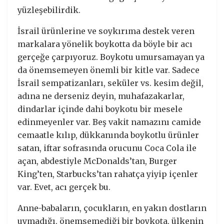
yüzleşebilirdik.
İsrail ürünlerine ve soykırıma destek veren
markalara yönelik boykotta da böyle bir acı
gerçeğe çarpıyoruz. Boykotu umursamayan ya
da önemsemeyen önemli bir kitle var. Sadece
İsrail sempatizanları, seküler vs. kesim değil,
adına ne derseniz deyin, muhafazakarlar,
dindarlar içinde dahi boykotu bir mesele
edinmeyenler var. Beş vakit namazını camide
cemaatle kılıp, dükkanında boykotlu ürünler
satan, iftar sofrasında orucunu Coca Cola ile
açan, abdestiyle McDonalds’tan, Burger
King’ten, Starbucks’tan rahatça yiyip içenler
var. Evet, acı gerçek bu.
Anne-babaların, çocukların, en yakın dostların
uymadığı, önemsemediği bir boykota, ülkenin