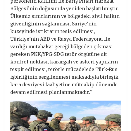
personelin katılımı ile Barış Pınarı Harekat
Bölgesi’nin doğusunda yeniden başlatılmıştır.
Ülkemiz sınırlarının ve bölgedeki sivil halkın
güvenliğinin sağlanması, Suriye’nin
kuzeyinde istikrarın tesis edilmesi,
Türkiye’nin ABD ve Rusya Federasyonu ile
vardığı mutabakat gereği bölgeden çıkması
gereken PKK/YPG-SDG terör örgütüne ait
kontrol noktası, karargah ve askeri yapıların
tespit edilmesi, terörle mücadelede Türk-Rus
işbirliğinin sergilenmesi maksadıyla birleşik
kara devriyesi faaliyetine müteakip dönemde
devam edilmesi planlanmaktadır.”