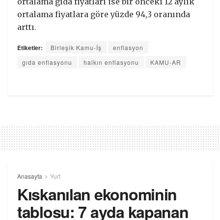
ortalama gıda fiyatları ise bir önceki 12 aylık
ortalama fiyatlara göre yüzde 94,3 oranında
arttı.
Etiketler:
Birleşik Kamu-İş
enflasyon
gıda enflasyonu
halkın enflasyonu
KAMU-AR
Anasayfa
Yurt
Kıskanılan ekonominin
tablosu: 7 ayda kapanan