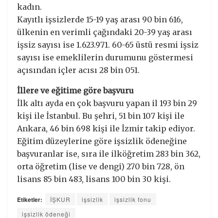
kadın.
Kayıtlı işsizlerde 15-19 yaş arası 90 bin 616,
ülkenin en verimli çağındaki 20-39 yaş arası
işsiz sayısı ise 1.623.971. 60-65 üstü resmi işsiz
sayısı ise emeklilerin durumunu göstermesi
açısından içler acısı 28 bin 051.
İllere ve eğitime göre başvuru
İlk altı ayda en çok başvuru yapan il 193 bin 29
kişi ile İstanbul. Bu şehri, 51 bin 107 kişi ile
Ankara, 46 bin 698 kişi ile İzmir takip ediyor.
Eğitim düzeylerine göre işsizlik ödeneğine
başvuranlar ise, sıra ile ilköğretim 283 bin 362,
orta öğretim (lise ve dengi) 270 bin 728, ön
lisans 85 bin 483, lisans 100 bin 30 kişi.
Etiketler:
İŞKUR
işsizlik
işsizlik fonu
işsizlik ödeneği