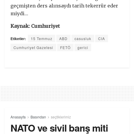
geçmişten ders alınsaydı tarih tekerrür eder
miydi…
Kaynak: Cumhuriyet
Etiketler:
15 Temmuz
ABD
casusluk
CIA
Cumhuriyet Gazetesi
FETÖ
gerici
Anasayfa
Basından
seçtiklerimiz
NATO ve sivil barış miti