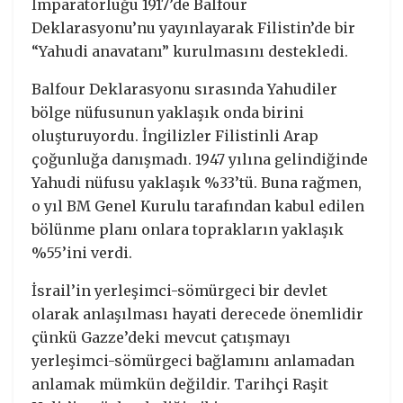
İmparatorluğu 1917’de Balfour
Deklarasyonu’nu yayınlayarak Filistin’de bir
“Yahudi anavatanı” kurulmasını destekledi.
Balfour Deklarasyonu sırasında Yahudiler
bölge nüfusunun yaklaşık onda birini
oluşturuyordu. İngilizler Filistinli Arap
çoğunluğa danışmadı. 1947 yılına gelindiğinde
Yahudi nüfusu yaklaşık %33’tü. Buna rağmen,
o yıl BM Genel Kurulu tarafından kabul edilen
bölünme planı onlara toprakların yaklaşık
%55’ini verdi.
İsrail’in yerleşimci-sömürgeci bir devlet
olarak anlaşılması hayati derecede önemlidir
çünkü Gazze’deki mevcut çatışmayı
yerleşimci-sömürgeci bağlamını anlamadan
anlamak mümkün değildir. Tarihçi Raşit