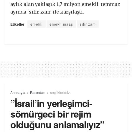
aylık alan yaklaşık 1,7 milyon emekli, temmuz
ayında ‘sıfır zam’ ile karşılaştı.
Etiketler:
emekli
emekli maaş
sıfır zam
Anasayfa
Basından
seçtiklerimiz
”İsrail’in yerleşimci-
sömürgeci bir rejim
olduğunu anlamalıyız”