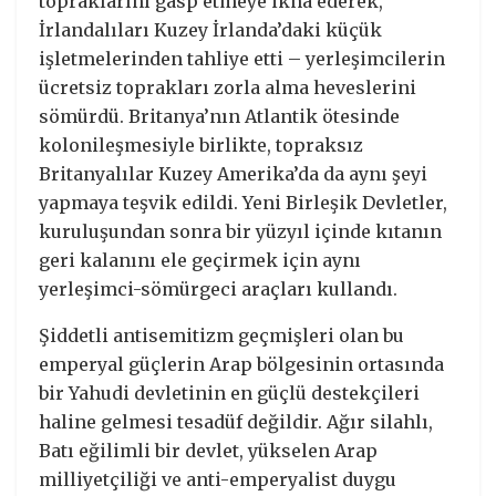
topraklarını gasp etmeye ikna ederek,
İrlandalıları Kuzey İrlanda’daki küçük
işletmelerinden tahliye etti – yerleşimcilerin
ücretsiz toprakları zorla alma heveslerini
sömürdü. Britanya’nın Atlantik ötesinde
kolonileşmesiyle birlikte, topraksız
Britanyalılar Kuzey Amerika’da da aynı şeyi
yapmaya teşvik edildi. Yeni Birleşik Devletler,
kuruluşundan sonra bir yüzyıl içinde kıtanın
geri kalanını ele geçirmek için aynı
yerleşimci-sömürgeci araçları kullandı.
Şiddetli antisemitizm geçmişleri olan bu
emperyal güçlerin Arap bölgesinin ortasında
bir Yahudi devletinin en güçlü destekçileri
haline gelmesi tesadüf değildir. Ağır silahlı,
Batı eğilimli bir devlet, yükselen Arap
milliyetçiliği ve anti-emperyalist duygu