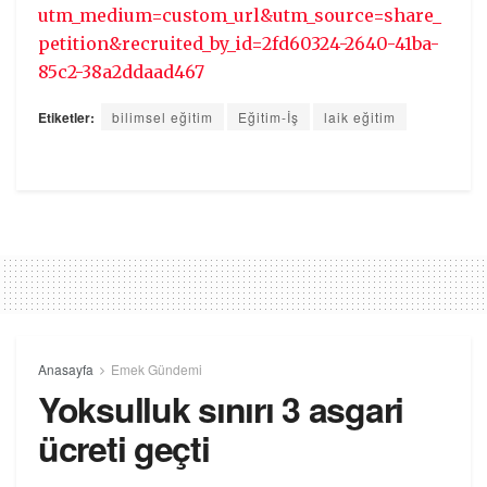
utm_medium=custom_url&utm_source=share_
petition&recruited_by_id=2fd60324-2640-41ba-
85c2-38a2ddaad467
Etiketler:
bilimsel eğitim
Eğitim-İş
laik eğitim
Anasayfa
Emek Gündemi
Yoksulluk sınırı 3 asgari
ücreti geçti