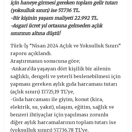
için haneye girmesi gereken toplam gelir tutarı
(yoksulluk sınırı) ise 57.736 TL.
-Bir kişinin yaşam maliyeti 22.992 TL.
-Asgari ücret yıl ortasına gelmeden açlık
sınırının altına düştü!
Türk-İş “Nisan 2024 Açlık ve Yoksulluk Sınırı”
raporu açıklandı.
Araştırmanın sonucuna göre;
-Ankara’da yaşayan dört kişilik bir ailenin
sağlıklı, dengeli ve yeterli beslenebilmesi için
yapması gereken aylık gıda harcaması tutarı
(açlık sınırı) 17.725,19 TL’ye,
-Gıda harcaması ile giyim, konut (kira,
elektrik, su, yakıt), ulaşım, eğitim, sağlık ve
benzeri ihtiyaçlar için yapılması zorunlu
diğer aylık harcamalarının toplam tutarı ise
(yoksulluk sınırı) 57.736,78 TL’ye,