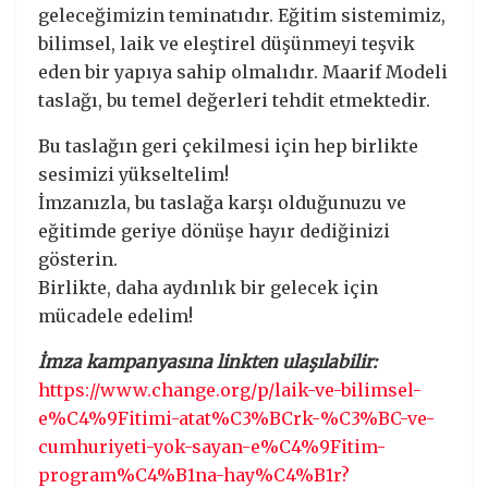
geleceğimizin teminatıdır. Eğitim sistemimiz,
bilimsel, laik ve eleştirel düşünmeyi teşvik
eden bir yapıya sahip olmalıdır. Maarif Modeli
taslağı, bu temel değerleri tehdit etmektedir.
Bu taslağın geri çekilmesi için hep birlikte
sesimizi yükseltelim!
İmzanızla, bu taslağa karşı olduğunuzu ve
eğitimde geriye dönüşe hayır dediğinizi
gösterin.
Birlikte, daha aydınlık bir gelecek için
mücadele edelim!
İmza kampanyasına linkten ulaşılabilir:
https://www.change.org/p/laik-ve-bilimsel-
e%C4%9Fitimi-atat%C3%BCrk-%C3%BC-ve-
cumhuriyeti-yok-sayan-e%C4%9Fitim-
program%C4%B1na-hay%C4%B1r?