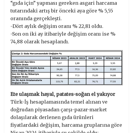
“gıda için” yapması gereken asgari harcama
tutarındaki artış bir önceki aya göre % 5,55
oranında gerçekleşti.
-Dört aylık değişim oranı % 22,81 oldu.
-Son on iki ay itibariyle değişim oranı ise %
74,88 olarak hesaplandı.
Ete ulaşmak hayal, patates-soğan el yakıyor
Türk-İş hesaplamasında temel alınan ve
doğrudan piyasadan çarşı-pazar-market
dolaşılarak derlenen gıda ürünleri
fiyatlardaki değişim, harcama gruplarına göre
Nisan 2024 itibariyle şu şekilde oldu: