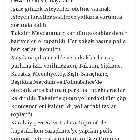
OHAL ile kuşatmaya aldı.
İşine gitmek isteyenler, oteline varmak
isteyen turistler saatlerce yollarda yürümek
zorunda kaldı.
Taksim Meydanına çıkan tüm sokaklar demir
bariyerlerle kapatıldı. Her sokak başına polis
barikatları konuldu.
Meydana çıkan cadde ve sokaklarda araç
parkına izin verilmezken, Taksim, Şişhane,
Kabataş, Mecidiyeköy, Şişli, Saraçhane,
Beşiktaş Meydanı ve Dolmabahçe’de
otoparklarda bulunan park halindeki araçlar
kaldırıldı. Taksim’e çıkan yollardaki tüm çöp
konteynerleri kaldırıldı, yollardaki taşlar
toplandı.
Karaköy çevresi ve Galata Köprüsü de
kapatılırken Saraçhane’ye yapılan polis
yığınağı istibdat yönetiminin Gezi Direnişi