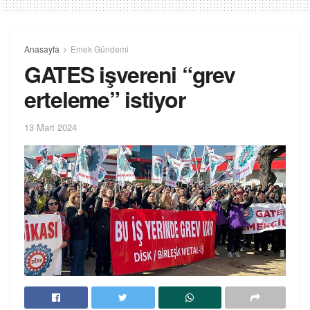
Anasayfa
Emek Gündemi
GATES işvereni “grev
erteleme” istiyor
13 Mart 2024