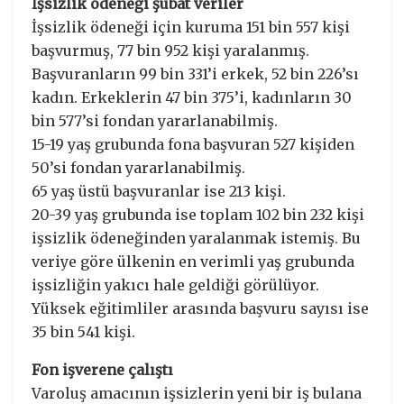
İşsizlik ödeneği şubat veriler
İşsizlik ödeneği için kuruma 151 bin 557 kişi
başvurmuş, 77 bin 952 kişi yaralanmış.
Başvuranların 99 bin 331’i erkek, 52 bin 226’sı
kadın. Erkeklerin 47 bin 375’i, kadınların 30
bin 577’si fondan yararlanabilmiş.
15-19 yaş grubunda fona başvuran 527 kişiden
50’si fondan yararlanabilmiş.
65 yaş üstü başvuranlar ise 213 kişi.
20-39 yaş grubunda ise toplam 102 bin 232 kişi
işsizlik ödeneğinden yaralanmak istemiş. Bu
veriye göre ülkenin en verimli yaş grubunda
işsizliğin yakıcı hale geldiği görülüyor.
Yüksek eğitimliler arasında başvuru sayısı ise
35 bin 541 kişi.
Fon işverene çalıştı
Varoluş amacının işsizlerin yeni bir iş bulana