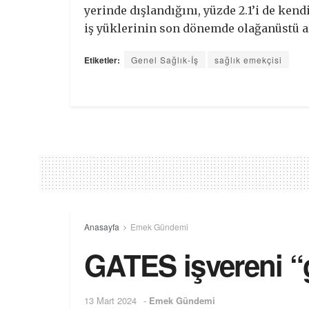
yerinde dışlandığını, yüzde 2.1’i de kendi
iş yüklerinin son dönemde olağanüstü ar
Etiketler:
Genel Sağlık-İş
sağlık emekçisi
Anasayfa
Emek Gündemi
GATES işvereni “g
13 Mart 2024
-
Emek Gündemi