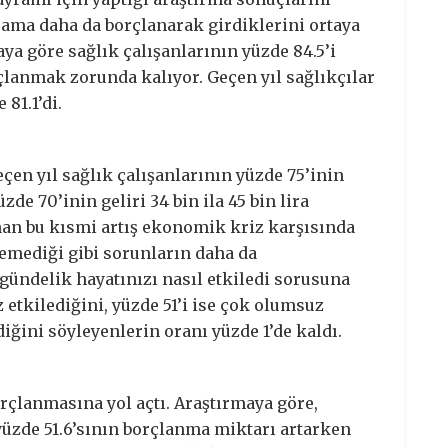
yrama daha da borçlanarak girdiklerini ortaya
aya göre sağlık çalışanlarının yüzde 84.5’i
lanmak zorunda kalıyor. Geçen yıl sağlıkçılar
81.1’di.
eçen yıl sağlık çalışanlarının yüzde 75’inin
zde 70’inin geliri 34 bin ila 45 bin lira
nan bu kısmi artış ekonomik kriz karşısında
emediği gibi sorunların daha da
gündelik hayatınızı nasıl etkiledi sorusuna
 etkilediğini, yüzde 51’i ise çok olumsuz
diğini söyleyenlerin oranı yüzde 1’de kaldı.
rçlanmasına yol açtı. Araştırmaya göre,
üzde 51.6’sının borçlanma miktarı artarken