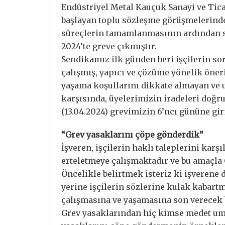
Endüstriyel Metal Kauçuk Sanayi ve Ticar
başlayan toplu sözleşme görüşmelerind
süreçlerin tamamlanmasının ardından se
2024’te greve çıkmıştır.
Sendikamız ilk günden beri işçilerin 
çalışmış, yapıcı ve çözüme yönelik öner
yaşama koşullarını dikkate almayan ve
karşısında, üyelerimizin iradeleri doğr
(13.04.2024) grevimizin 6’ncı gününe gi
“Grev yasaklarını çöpe gönderdik”
İşveren, işçilerin haklı taleplerini kar
erteletmeye çalışmaktadır ve bu amaçla
Öncelikle belirtmek isteriz ki işverene
yerine işçilerin sözlerine kulak kabartma
çalışmasına ve yaşamasına son verecek 
Grev yasaklarından hiç kimse medet umm