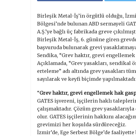
Birleşik Metal-İş’in örgütlü olduğu, İzm
Bölgesi’nde bulunan ABD sermayeli GATE
A.Ş.’ye bağlı üç fabrikada greve çıkılmışt
Birleşik Metal-İş, 6. gününe giren grev
başvuruda bulunarak grevi yasaklatmaya 
Sendika, “Grev haktır, grevi engellemek 
Açıklamada, “Grev yasakları, sendikal 
erteleme” adı altında grev yasakları tüm
sayılarak ve keyfi biçimde yapılmaktadır
“
Grev haktır, grevi engellemek hak gasp
GATES işvereni, işçilerin haklı talepler
çalışmaktadır. Çözüm grev yasaklarıyla d
olur. GATES işçilerinin hakkını alacağ
grevimizi her koşulda sürdüreceğiz.
İzmir’de, Ege Serbest Bölge’de faaliyette