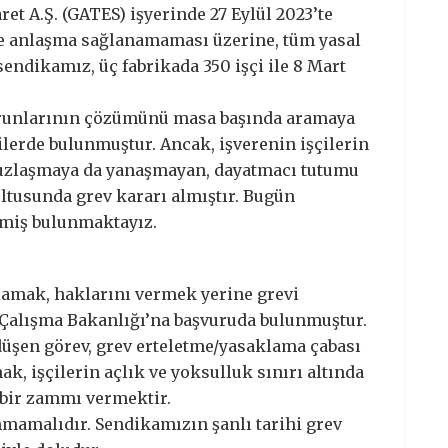
et A.Ş. (GATES) işyerinde 27 Eylül 2023’te
e anlaşma sağlanamaması üzerine, tüm yasal
ndikamız, üç fabrikada 350 işçi ile 8 Mart
sorunlarının çözümünü masa başında aramaya
ilerde bulunmuştur. Ancak, işverenin işçilerin
 uzlaşmaya da yanaşmayan, dayatmacı tutumu
ultusunda grev kararı almıştır. Bugün
rmiş bulunmaktayız.
şılamak, haklarını vermek yerine grevi
 Çalışma Bakanlığı’na başvuruda bulunmuştur.
 düşen görev, grev erteletme/yasaklama çabası
k, işçilerin açlık ve yoksulluk sınırı altında
bir zammı vermektir.
amalıdır. Sendikamızın şanlı tarihi grev