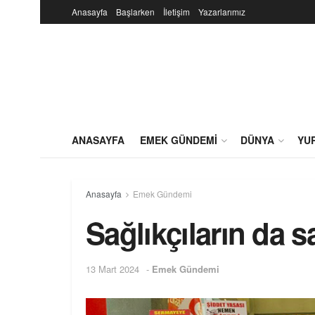
Anasayfa
Başlarken
İletişim
Yazarlarımız
ANASAYFA
EMEK GÜNDEMI
DÜNYA
YU
Anasayfa
Emek Gündemi
Sağlıkçıların da s
13 Mart 2024
-
Emek Gündemi