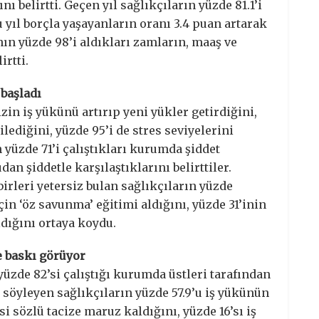
 belirtti. Geçen yıl sağlıkçıların yüzde 81.1’i
 yıl borçla yaşayanların oranı 3.4 puan artarak
nın yüzde 98’i aldıkları zamların, maaş ve
irtti.
 başladı
zin iş yükünü artırıp yeni yükler getirdiğini,
ilediğini, yüzde 95’i de stres seviyelerini
n yüzde 71’i çalıştıkları kurumda şiddet
an şiddetle karşılaştıklarını belirttiler.
irleri yetersiz bulan sağlıkçıların yüzde
çin ‘öz savunma’ eğitimi aldığını, yüzde 31’inin
dığını ortaya koydu.
e baskı görüyor
yüzde 82’si çalıştığı kurumda üstleri tarafından
söyleyen sağlıkçıların yüzde 57.9’u iş yükünün
’si sözlü tacize maruz kaldığını, yüzde 16’sı iş