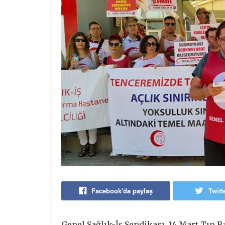
Facebook'da paylaş
Twitt
Genel Sağlık-İş Sendikası, 14 Mart Tıp B