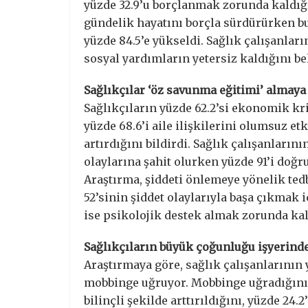
yüzde 32.9’u borçlanmak zorunda kaldığını
gündelik hayatını borçla sürdürürken bu
yüzde 84.5’e yükseldi. Sağlık çalışanları
sosyal yardımların yetersiz kaldığını bel
Sağlıkçılar ‘öz savunma eğitimi’ almaya
Sağlıkçıların yüzde 62.2’si ekonomik kri
yüzde 68.6’i aile ilişkilerini olumsuz etk
artırdığını bildirdi. Sağlık çalışanlarını
olaylarına şahit olurken yüzde 91’i doğrud
Araştırma, şiddeti önlemeye yönelik tedb
52’sinin şiddet olaylarıyla başa çıkmak i
ise psikolojik destek almak zorunda kal
Sağlıkçıların büyük çoğunluğu işyerind
Araştırmaya göre, sağlık çalışanlarının 
mobbinge uğruyor. Mobbinge uğradığını 
bilinçli şekilde arttırıldığını, yüzde 24.2