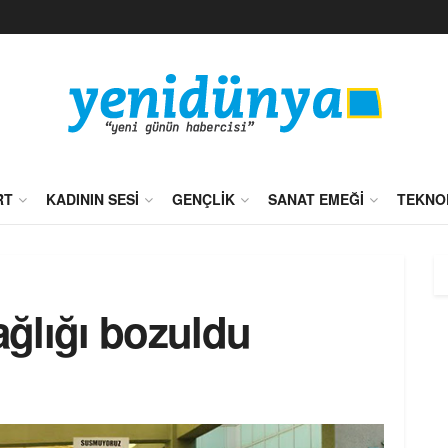
RT
KADININ SESI
GENÇLIK
SANAT EMEĞI
TEKNO
ağlığı bozuldu