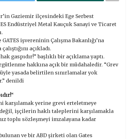
ir’in Gaziemir ilçesindeki Ege Serbest
S Endüstriyel Metal Kauçuk Sanayi ve Ticaret
ı.
de GATES işvereninin Çalışma Bakanlığı’na
çalıştığını açıkladı.
hak gaspıdır!” başlıklı bir açıklama yaptı.
örgütlenme hakkına açık bir müdahaledir. “Grev
üyle yasada belirtilen sınırlamalar yok
.” denildi
ıdır!
“
ini karşılamak yerine grevi erteletmeye
eğil, işçilerin haklı taleplerini karşılamakla
ımız toplu sözleşmeyi imzalayana kadar
 bulunan ve bir ABD şirketi olan Gates