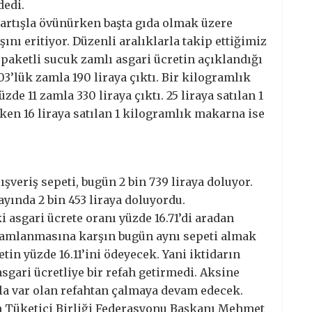
dedi.
artışla övünürken başta gıda olmak üzere
ını eritiyor. Düzenli aralıklarla takip ettiğimiz
 paketli sucuk zamlı asgari ücretin açıklandığı
03’lük zamla 190 liraya çıktı. Bir kilogramlık
zde 11 zamla 330 liraya çıktı. 25 liraya satılan 1
rken 16 liraya satılan 1 kilogramlık makarna ise
ışveriş sepeti, bugün 2 bin 739 liraya doluyor.
ayında 2 bin 453 liraya doluyordu.
i asgari ücrete oranı yüzde 16.71’di aradan
zamlanmasına karşın bugün aynı sepeti almak
etin yüzde 16.11’ini ödeyecek. Yani iktidarın
sgari ücretliye bir refah getirmedi. Aksine
arla var olan refahtan çalmaya devam edecek.
en Tüketici Birliği Federasyonu Başkanı Mehmet