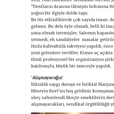
”Dostların Arasına Güneşin Sofrasına Ho
yoğun bir ilgiyle doldu taştı.
Bu tür etkinliklerde çok sayıda insan da
gelmez. Bu defa öyle olmadı, belli ki in
yana olmak istemişler. Salonun kapasit
yetmedi, ek sandalyeler masalar getirild
Hızla kahvaltılık takviyesi yapıldı, önc
yeni gelenlere verdiler. Kimse aç açıkt
tümü profesyonel bir organizasyon şirket
katılımıyla, büyük bir imeceyle yapıldı.
‘
Alışmayacağız
‘
Etkinlik saygı duruşu ve İstiklal Marşı
Hüseyin Kurt’un hoş geldiniz konuşması
skeç sahnelendi.Skeçte emeklilerin der
alışmayacakları, sendikal örgütlülüğü y