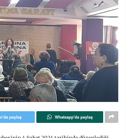
er'da paylaş
Whatsapp'da paylaş
besinin 4 Şubat 2024 tarihinde düzenlediği