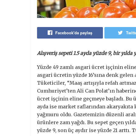
Facebook'da paylaş
Twitt
Alışveriş sepeti 1.5 ayda yüzde 9, bir yıld
Yüzde 49 zamlı asgari ücret işçinin elin
asgari ücretin yüzde 16’sına denk gelen 
Tüketiciler, “Maaş artışıyla refah artmaz.
Cumhuriyet’ten Ali Can Polat’ın haberine
ücret işçinin eline geçmeye başladı. Bu 
ayda ise market raflarından akaryakıt
yağmuru oldu. Gazetemizin düzenli aralık
ürünlere zam yağdı. Bu sepet geçen yılda
yüzde 9, son üç aydır ise yüzde 21 arttı.