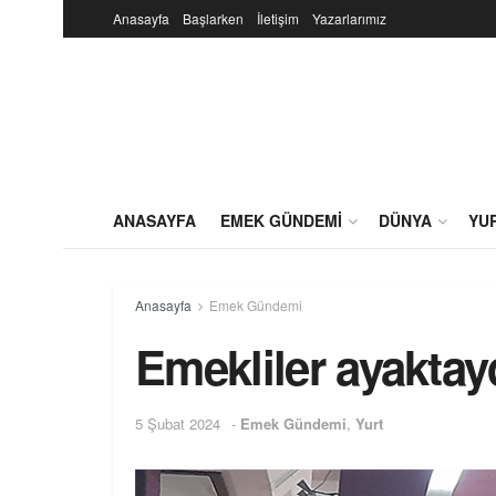
Anasayfa
Başlarken
İletişim
Yazarlarımız
ANASAYFA
EMEK GÜNDEMI
DÜNYA
YU
Anasayfa
Emek Gündemi
Emekliler ayaktay
5 Şubat 2024
-
Emek Gündemi
,
Yurt