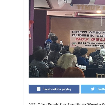
Facebook'da paylaş
Twitt
2021 Tüm Emekliler Sendikası Mersin Şu