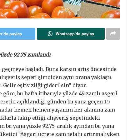
er'da paylaş
Whatsapp'da paylaş
a yüzde 92.75 zamlandı
e geçmeye başladı. Buna karşın artış öncesinde
alışveriş sepeti şimdiden aynı orana yaklaştı.
 Gelir eşitsizliği giderilsin” diyor.
 göre, bu hafta itibarıyla yüzde 49 zamlı asgari
ücretin açıklandığı günden bu yana geçen 1.5
a kadar hemen hemen yaşamın her alanına zam
larla takip ettiği alışveriş sepetindeki
n bu yana yüzde 92.75, aralık ayından bu yana
 Tüketici “Asgari ücrete zam refahı artırmalıyken