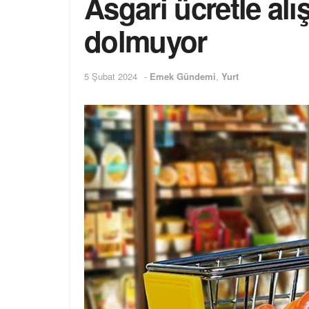
Asgari ücretle alı
dolmuyor
5 Şubat 2024
-
Emek Gündemi
,
Yurt