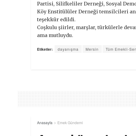
Partisi, Silifkeliler Derneği, Sosyal D
Köy Enstitülüler Derneği temsilcileri a
teşekkür edildi.
Coşkulu şiirler, marşlar, türkülerle de
ama mutluydu.
Etiketler:
dayanışma
Mersin
Tüm Emekli-Se
Anasayfa
Emek Gündemi