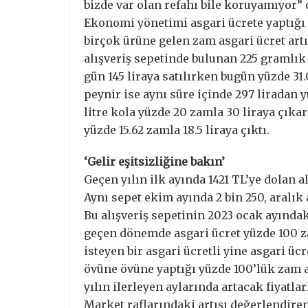
bizde var olan refahı bile koruyamıyor” 
Ekonomi yönetimi asgari ücrete yaptığı 
birçok ürüne gelen zam asgari ücret artış
alışveriş sepetinde bulunan 225 gramlık
gün 145 liraya satılırken bugün yüzde 31.
peynir ise aynı süre içinde 297 liradan yü
litre kola yüzde 20 zamla 30 liraya çıka
yüzde 15.62 zamla 18.5 liraya çıktı.
‘Gelir eşitsizliğine bakın’
Geçen yılın ilk ayında 1421 TL’ye dolan al
Aynı sepet ekim ayında 2 bin 250, aralık 
Bu alışveriş sepetinin 2023 ocak ayındak
geçen dönemde asgari ücret yüzde 100 
isteyen bir asgari ücretli yine asgari ücr
övüne övüne yaptığı yüzde 100’lük zam a
yılın ilerleyen aylarında artacak fiyatl
Market raflarındaki artışı değerlendir