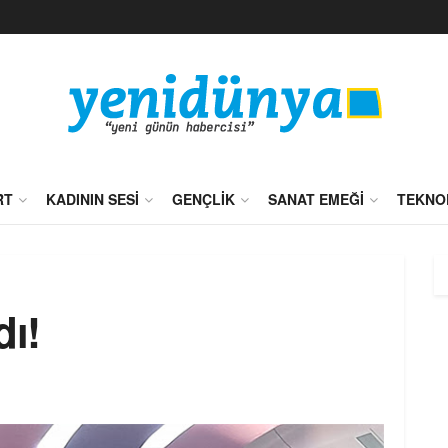
RT
KADININ SESI
GENÇLIK
SANAT EMEĞI
TEKNO
dı!