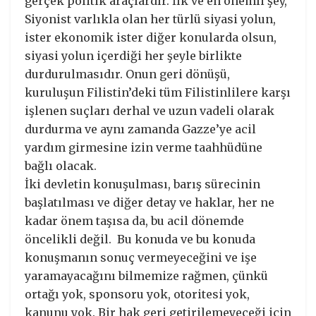
gerçek politik araçlardır. İlk ve en önemli şey,
Siyonist varlıkla olan her türlü siyasi yolun,
ister ekonomik ister diğer konularda olsun,
siyasi yolun içerdiği her şeyle birlikte
durdurulmasıdır. Onun geri dönüşü,
kuruluşun Filistin’deki tüm Filistinlilere karşı
işlenen suçları derhal ve uzun vadeli olarak
durdurma ve aynı zamanda Gazze’ye acil
yardım girmesine izin verme taahhüdüne
bağlı olacak.
İki devletin konuşulması, barış sürecinin
başlatılması ve diğer detay ve haklar, her ne
kadar önem taşısa da, bu acil dönemde
öncelikli değil. Bu konuda ve bu konuda
konuşmanın sonuç vermeyeceğini ve işe
yaramayacağını bilmemize rağmen, çünkü
ortağı yok, sponsoru yok, otoritesi yok,
kanunu yok. Bir hak geri getirilemeyeceği için