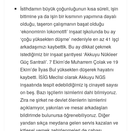
İstihdamın büyük çoğunluğunun kısa süreli, işin
bitimine ya da işin bir kısmının yapımına dayalı
olduğu, taşeron çalışmanın başat olduğu
‘ekonominin lokomotifi’ inşaat işkolunda bu ay
‘çoğu yüksekten düşme’ nedeniyle en az 41 işçi
arkadaşımızı kaybettik. Bu ay dikkat çekmek
istediğimiz bir inşaat şantiyesi ‘Akkuyu Nükleer
Güç Santrali’. 7 Ekim’de Muharrem Çolak ve 19
Ekim’de İlyas Bul yüksekten düşerek hayatını
kaybetti. İSİG Meclisi olarak Akkuyu NGS
inşaatında tespit edebildiğimiz iş cinayeti sayısı
on beş. Bazı işçilerin isimlerini dahi bilmiyoruz.
Zira ne şirket ne devlet ölenlerin isimlerini
açıklamıyor, yakınları ve mesai arkadaşları
bildirimde bulunursa öğrenebiliyoruz. Diğer
yandan sıkça meydana gelen servis kazaları ve
kitlesel yemek zehirlenmeleri de cabası…