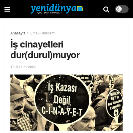
Anasayfa
Emek Gündemi
İş cinayetleri
dur(durul)muyor
12 Kasım 2023