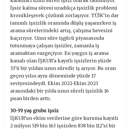
kalanları uzun süreli işsiz olarak tanımlıyor.
İşsiz kalma süresi uzadıkça işsizlik problemi
kronikleşerek çözümü zorlaşıyor. TÜİK’in dar
tanımlı işsizlik oranında düşüş yaşanırken iş
arama sürelerindeki artış, çalışma hevesini
kaçırıyor. Uzun süre işgücü piyasasında
tutunmaya çalışan işsizler, zamanla iş
aramaktan vazgeçiyor. En yaygın iş arama
kanalı olan İŞKUR’a kayıtlı işsizlerin yüzde
33’ü bir yıldan uzun süredir iş arıyor. Bu oran
geçen yılın aynı döneminde yüzde 17
seviyesindeydi. Ekim 2022-Ekim 2023
arasındaki bir yılda uzun süreli işsizlik 16
puan birden arttı.
30-39 yaş grubu işsiz
İŞKUR’un ekim verilerine göre kuruma kayıtlı
2 milyon 519 bin 163 işsizden 838 bin 112’si bir