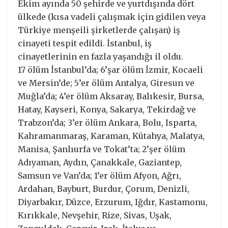
Ekim ayında 50 şehirde ve yurtdışında dört
ülkede (kısa vadeli çalışmak için gidilen veya
Türkiye menşeili şirketlerde çalışan) iş
cinayeti tespit edildi. İstanbul, iş
cinayetlerinin en fazla yaşandığı il oldu.
17 ölüm İstanbul’da; 6’şar ölüm İzmir, Kocaeli
ve Mersin’de; 5’er ölüm Antalya, Giresun ve
Muğla’da; 4’er ölüm Aksaray, Balıkesir, Bursa,
Hatay, Kayseri, Konya, Sakarya, Tekirdağ ve
Trabzon’da; 3’er ölüm Ankara, Bolu, Isparta,
Kahramanmaraş, Karaman, Kütahya, Malatya,
Manisa, Şanlıurfa ve Tokat’ta; 2’şer ölüm
Adıyaman, Aydın, Çanakkale, Gaziantep,
Samsun ve Van’da; 1’er ölüm Afyon, Ağrı,
Ardahan, Bayburt, Burdur, Çorum, Denizli,
Diyarbakır, Düzce, Erzurum, Iğdır, Kastamonu,
Kırıkkale, Nevşehir, Rize, Sivas, Uşak,