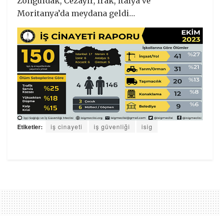
Zonguldak, Cezayir, Irak, İtalya ve
Moritanya’da meydana geldi…
Etiketler:
iş cinayeti
iş güvenliği
isig