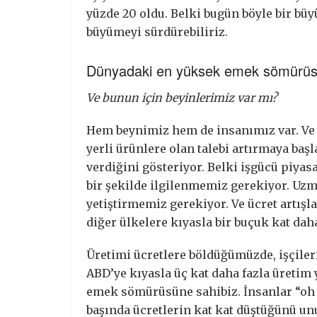
yüzde 20 oldu. Belki bugün böyle bir bü
büyümeyi sürdürebiliriz.
Dünyadaki en yüksek emek sömürü
Ve bunun için beyinlerimiz var mı?
Hem beynimiz hem de insanımız var. Ve
yerli ürünlere olan talebi artırmaya ba
verdiğini gösteriyor. Belki işgücü piyas
bir şekilde ilgilenmemiz gerekiyor. Uz
yetiştirmemiz gerekiyor. Ve ücret artışl
diğer ülkelere kıyasla bir buçuk kat d
Üretimi ücretlere böldüğümüzde, işçileri
ABD’ye kıyasla üç kat daha fazla üretim
emek sömürüsüne sahibiz. İnsanlar “oh b
başında ücretlerin kat kat düştüğünü unu