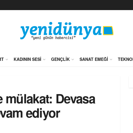
RT
KADININ SESI
GENÇLIK
SANAT EMEĞI
TEKNO
e mülakat: Devasa
evam ediyor