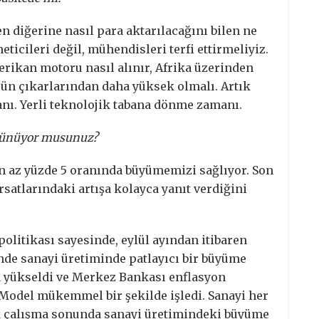
n diğerine nasıl para aktarılacağını bilen ne
eticileri değil, mühendisleri terfi ettirmeliyiz.
merikan motoru nasıl alınır, Afrika üzerinden
rün çıkarlarından daha yüksek olmalı. Artık
anı. Yerli teknolojik tabana dönme zamanı.
üşünüyor musunuz?
 en az yüzde 5 oranında büyümemizi sağlıyor. Son
rsatlarındaki artışa kolayca yanıt verdiğini
litikası sayesinde, eylül ayından itibaren
nde sanayi üretiminde patlayıcı bir büyüme
la yükseldi ve Merkez Bankası enflasyon
. Model mükemmel bir şekilde işledi. Sanayi her
ık çalışma sonunda sanayi üretimindeki büyüme