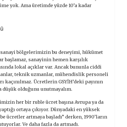
yüme yok. Ama üretimde yüzde 10’a kadar
sü
 sanayi bölgelerimizin bu deneyimi, hükümet
şlar başlamaz, sanayinin hemen karşılık
asında lokal açıklar var. Ancak bununla ciddi
manlar, teknik uzmanlar, mühendislik personeli
arı kaçınılmaz. Ücretlerin GSYİH’deki payının
aha düşük olduğunu unutmayalım.
mizin her bir ruble ücret başına Avrupa ya da
 yaptığı ortaya çıkıyor. Dünyadaki en yüksek
e ücretler artmaya başladı” derken, 1990’ların
tuyorlar. Ve daha fazla da artmadı.