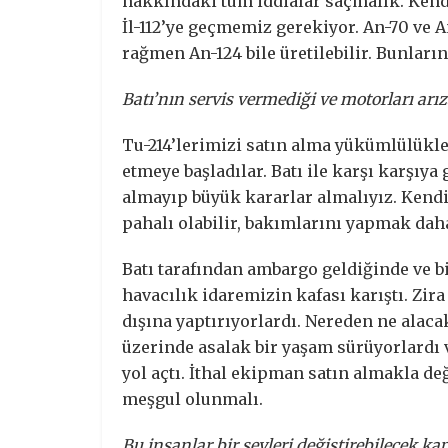
hakkındaki tüm iddialar saçmalık. Kendi 
İl-112’ye geçmemiz gerekiyor. An-70 ve
rağmen An-124 bile üretilebilir. Bunları
Batı’nın servis vermediği ve motorları arız
Tu-214’lerimizi satın alma yükümlülükler
etmeye başladılar. Batı ile karşı karşıya
almayıp büyük kararlar almalıyız. Kend
pahalı olabilir, bakımlarını yapmak daha
Batı tarafından ambargo geldiğinde ve b
havacılık idaremizin kafası karıştı. Zir
dışına yaptırıyorlardı. Nereden ne alaca
üzerinde asalak bir yaşam sürüyorlard
yol açtı. İthal ekipman satın almakla de
meşgul olunmalı.
Bu insanlar bir şeyleri değiştirebilecek ka