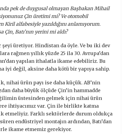
sında pek de duygusal olmayan Başbakan Mihail
siyonunuz Çin üretimi mi? Ve otomobil
Kiril alfabesiyle yazıldığını anlamıyorum.
 Çin, Batı’nın yerini mi aldı?
şeyi üretiyor. Hindistan da öyle. Ve bu iki dev
mlara rağmen yıllık yüzde 25 ila 30. Avrupa’dan
n’dan yapılan ithalatla ikame edebiliriz. Bu
aha iyi değil, aksine daha kötü bir yapıya sahip.
, nihai ürün payı ise daha küçük. AB’nin
zdan daha büyük ölçüde Çin’in hammadde
eğilimin üstesinden gelmek için nihai ürün
ere ihtiyacımız var. Çin ile birlikte katma
vik etmeliyiz. Farklı sektörlerde durum oldukça
 süren endüstriyel montajın ardından, Batı’dan
lerle ikame etmemiz gerekiyor.