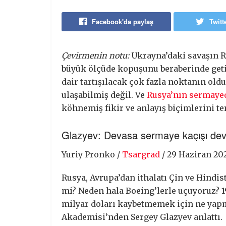
Facebook'da paylaş
Twitt
Çevirmenin notu:
Ukrayna’daki savaşın R
büyük ölçüde kopuşunu beraberinde geti
dair tartışılacak çok fazla noktanın ol
ulaşabilmiş değil. Ve
Rusya’nın sermayeda
köhnemiş fikir ve anlayış biçimlerini te
Glazyev: Devasa sermaye kaçışı de
Yuriy Pronko /
Tsargrad
/ 29 Haziran 20
Rusya, Avrupa’dan ithalatı Çin ve Hindi
mi? Neden hala Boeing’lerle uçuyoruz? 1
milyar doları kaybetmemek için ne yap
Akademisi’nden Sergey Glazyev anlattı.