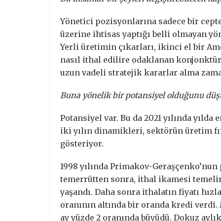
Yönetici pozisyonlarına sadece bir cepte
üzerine ihtisas yaptığı belli olmayan yön
Yerli üretimin çıkarları, ikinci el bir A
nasıl ithal edilire odaklanan konjonktü
uzun vadeli stratejik kararlar alma zam
Buna yönelik bir potansiyel olduğunu d
Potansiyel var. Bu da 2021 yılında yılda
iki yılın dinamikleri, sektörün üretim fı
gösteriyor.
1998 yılında Primakov-Geraşçenko’nun po
temerrütten sonra, ithal ikamesi temeli
yaşandı. Daha sonra ithalatın fiyatı hız
oranının altında bir oranda kredi verdi
ay yüzde 2 oranında büyüdü. Dokuz ayl