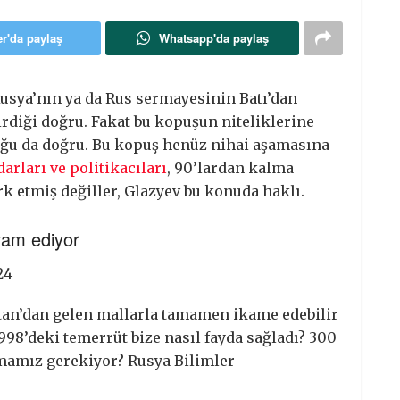
er'da paylaş
Whatsapp'da paylaş
usya’nın ya da Rus sermayesinin Batı’dan
rdiği doğru. Fakat bu kopuşun niteliklerine
duğu da doğru. Bu kopuş henüz nihai aşamasına
rları ve politikacıları
, 90’lardan kalma
rk etmiş değiller, Glazyev bu konuda haklı.
vam ediyor
24
stan’dan gelen mallarla tamamen ikame edebilir
998’deki temerrüt bize nasıl fayda sağladı? 300
mamız gerekiyor? Rusya Bilimler