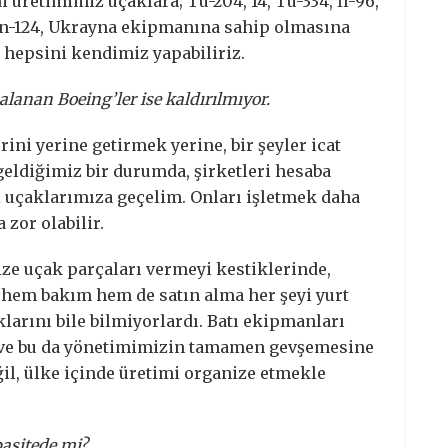
üretimimiz uçaklara; Tu-204, 14, Tu-334, İl-96,
 An-124, Ukrayna ekipmanına sahip olmasına
n hepsini kendimiz yapabiliriz.
alanan Boeing’ler ise kaldırılmıyor.
ini yerine getirmek yerine, bir şeyler icat
 geldiğimiz bir durumda, şirketleri hesaba
i uçaklarımıza geçelim. Onları işletmek daha
 zor olabilir.
ize uçak parçaları vermeyi kestiklerinde,
a hem bakım hem de satın alma her şeyi yurt
klarını bile bilmiyorlardı. Batı ekipmanları
ı ve bu da yönetimimizin tamamen gevşemesine
ğil, ülke içinde üretimi organize etmekle
pasitede mi?