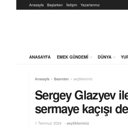
Anasayfa
Başlarken
İletişim
Yazarlarımız
ANASAYFA
EMEK GÜNDEMI
DÜNYA
YU
Anasayfa
Basından
seçtiklerimiz
Sergey Glazyev il
sermaye kaçışı d
1 Temmuz 2024
-
seçtiklerimiz