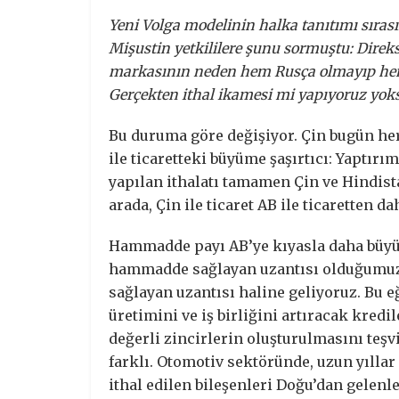
Yeni Volga modelinin halka tanıtımı sıra
Mişustin yetkililere şunu sormuştu: Direk
markasının neden hem Rusça olmayıp hem 
Gerçekten ithal ikamesi mi yapıyoruz yoksa
Bu duruma göre değişiyor. Çin bugün her 
ile ticaretteki büyüme şaşırtıcı: Yaptırı
yapılan ithalatı tamamen Çin ve Hindista
arada, Çin ile ticaret AB ile ticaretten d
Hammadde payı AB’ye kıyasla daha büyük
hammadde sağlayan uzantısı olduğumu
sağlayan uzantısı haline geliyoruz. Bu 
üretimini ve iş birliğini artıracak kredil
değerli zincirlerin oluşturulmasını teş
farklı. Otomotiv sektöründe, uzun yıllar
ithal edilen bileşenleri Doğu’dan gelen