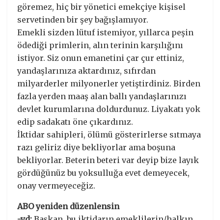
göremez, hiç bir yönetici emekçiye kişisel
servetinden bir şey bağışlamıyor.
Emekli sizden lütuf istemiyor, yıllarca peşin
ödediği primlerin, alın terinin karşılığını
istiyor. Siz onun emanetini çar çur ettiniz,
yandaşlarınıza aktardınız, sıfırdan
milyarderler milyonerler yetiştirdiniz. Birden
fazla yerden maaş alan ballı yandaşlarınızı
devlet kurumlarına doldurdunuz. Liyakatı yok
edip sadakatı öne çıkardınız.
İktidar sahipleri, ölümü gösterirlerse sıtmaya
razı geliriz diye bekliyorlar ama boşuna
bekliyorlar. Beterin beteri var deyip bize layık
gördüğünüz bu yoksulluğa evet demeyecek,
onay vermeyeceğiz.
ABO yeniden düzenlensin
-yd:
Başkan, bu iktidarın emeklilerin/halkın