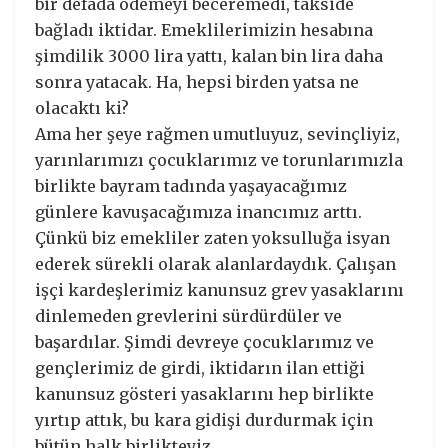
bir defada ödemeyi beceremedi, takside
bağladı iktidar. Emeklilerimizin hesabına
şimdilik 3000 lira yattı, kalan bin lira daha
sonra yatacak. Ha, hepsi birden yatsa ne
olacaktı ki?
Ama her şeye rağmen umutluyuz, sevinçliyiz,
yarınlarımızı çocuklarımız ve torunlarımızla
birlikte bayram tadında yaşayacağımız
günlere kavuşacağımıza inancımız arttı.
Çünkü biz emekliler zaten yoksulluğa isyan
ederek sürekli olarak alanlardaydık. Çalışan
işçi kardeşlerimiz kanunsuz grev yasaklarını
dinlemeden grevlerini sürdürdüler ve
başardılar. Şimdi devreye çocuklarımız ve
gençlerimiz de girdi, iktidarın ilan ettiği
kanunsuz gösteri yasaklarını hep birlikte
yırtıp attık, bu kara gidişi durdurmak için
bütün halk birlikteyiz.