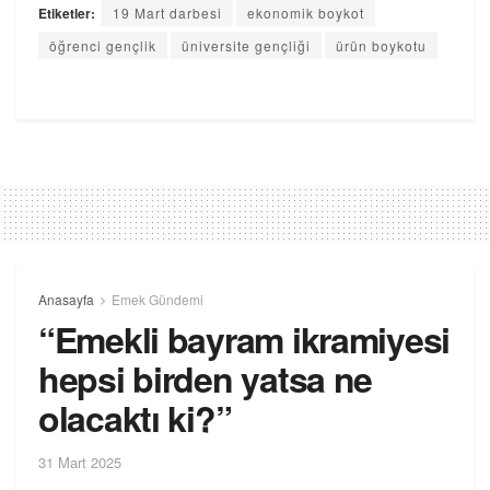
Etiketler:
19 Mart darbesi
ekonomik boykot
öğrenci gençlik
üniversite gençliği
ürün boykotu
Anasayfa
Emek Gündemi
“Emekli bayram ikramiyesi
hepsi birden yatsa ne
olacaktı ki?”
31 Mart 2025