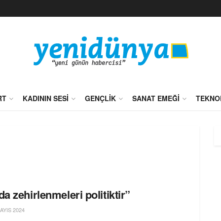
RT
KADININ SESI
GENÇLIK
SANAT EMEĞI
TEKNO
da zehirlenmeleri politiktir”
AYIS 2024