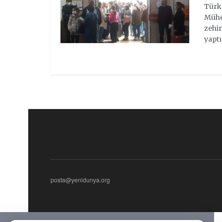
Türk
Mühe
zehir
yapt
posta@yenidunya.org