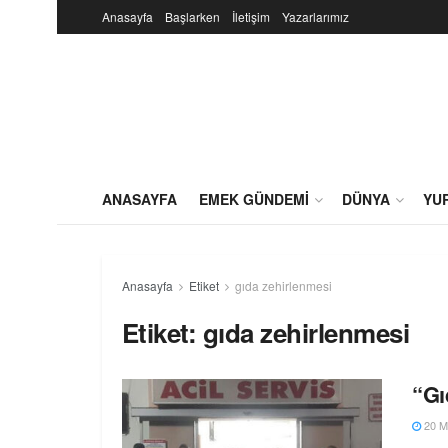
Anasayfa
Başlarken
İletişim
Yazarlarımız
ANASAYFA
EMEK GÜNDEMI
DÜNYA
YU
Anasayfa
Etiket
gıda zehirlenmesi
Etiket:
gıda zehirlenmesi
“Gı
20 M