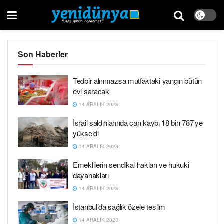
Son Haberler
Tedbir alınmazsa mutfaktaki yangın bütün
evi saracak
14 ARALIK 2023
İsrail saldırılarında can kaybı 18 bin 787’ye
yükseldi
14 ARALIK 2023
Emeklilerin sendikal hakları ve hukuki
dayanakları
14 ARALIK 2023
İstanbul’da sağlık özele teslim
14 ARALIK 2023