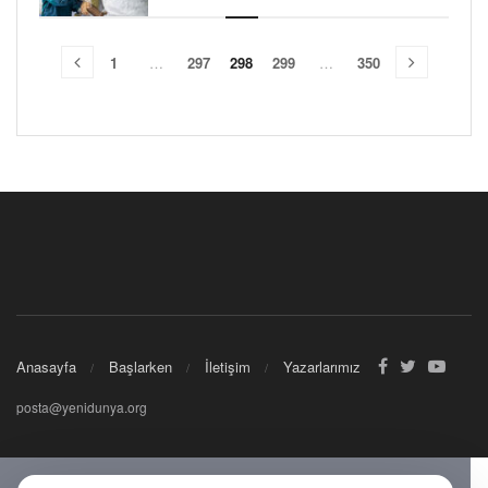
1
…
297
298
299
…
350
Anasayfa
Başlarken
İletişim
Yazarlarımız
posta@yenidunya.org