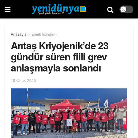
Anasayfa
Emek Gündemi
Arıtaş Kriyojenik’de 23
gündür süren fiili grev
anlaşmayla sonlandı
10 Ocak 2025