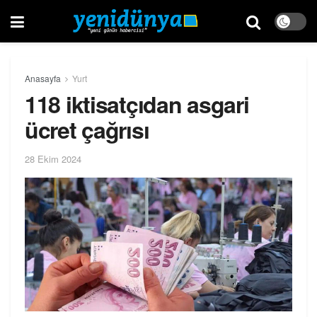
Anasayfa
Yurt
118 iktisatçıdan asgari
ücret çağrısı
28 Ekim 2024