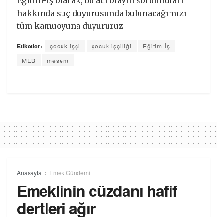
Eğitim-İş olarak, bu acı olayın sorumluları
hakkında suç duyurusunda bulunacağımızı
tüm kamuoyuna duyururuz.
Etiketler:
çocuk işçi
çocuk işçiliği
Eğitim-İş
MEB
mesem
Anasayfa
Emek Gündemi
Emeklinin cüzdanı hafif
dertleri ağır