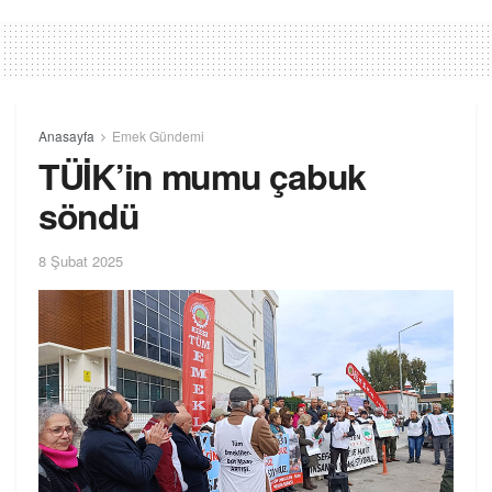
Anasayfa
Emek Gündemi
TÜİK’in mumu çabuk
söndü
8 Şubat 2025