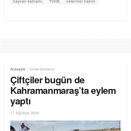
hayvan katliamı
TVHB
veteriner hakim
Anasayfa
Emek Gündemi
Çiftçiler bugün de
Kahramanmaraş’ta eylem
yaptı
17 Ağustos 2024