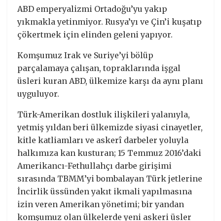
ABD emperyalizmi Ortadoğu’yu yakıp
yıkmakla yetinmiyor. Rusya’yı ve Çin’i kuşatıp
çökertmek için elinden geleni yapıyor.
Komşumuz Irak ve Suriye’yi bölüp
parçalamaya çalışan, topraklarında işgal
üsleri kuran ABD, ülkemize karşı da aynı planı
uyguluyor.
Türk-Amerikan dostluk ilişkileri yalanıyla,
yetmiş yıldan beri ülkemizde siyasi cinayetler,
kitle katliamları ve askerî darbeler yoluyla
halkımıza kan kusturan; 15 Temmuz 2016’daki
Amerikancı-Fethullahçı darbe girişimi
sırasında TBMM’yi bombalayan Türk jetlerine
İncirlik üssünden yakıt ikmali yapılmasına
izin veren Amerikan yönetimi; bir yandan
komşumuz olan ülkelerde yeni askeri üsler