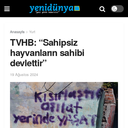
Anasayfa
Yurt
TVHB: “Sahipsiz
hayvanların sahibi
devlettir”
19 Ağustos 2024