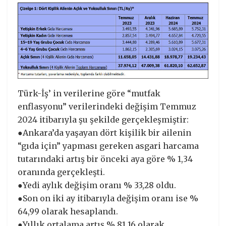
Türk-İş’ in verilerine göre “mutfak
enflasyonu” verilerindeki değişim Temmuz
2024 itibarıyla şu şekilde gerçekleşmiştir:
●Ankara’da yaşayan dört kişilik bir ailenin
“gıda için” yapması gereken asgari harcama
tutarındaki artış bir önceki aya göre % 1,34
oranında gerçekleşti.
●Yedi aylık değişim oranı % 33,28 oldu.
●Son on iki ay itibarıyla değişim oranı ise %
64,99 olarak hesaplandı.
●Yıllık ortalama artış % 81,16 olarak