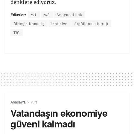
denklere ediyoruz.
Etiketler:
%1
%2
Anayasal hak
Birleşik Kamu-İş
ikramiye
örgütlenme barajı
TİS
Anasayfa
Yurt
Vatandaşın ekonomiye
güveni kalmadı