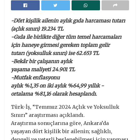
-Dört kişilik ailenin aylık gıda harcaması tutarı
(açlık sınırı) 19.234 TL
-Gıda ile birlikte diğer tüm temel harcamaları
için haneye girmesi gereken toplam gelir
tutarı (yoksulluk sınırı) ise 62.653 TL
-Bekâr bir çalışanın aylık
yaşama maliyeti 24.901 TL
-Mutfak enflasyonu
aylık %1,35 on iki aylık %64,99 yıllık -
ortalama %81,16 olarak hesaplandı.
Türk-İş, “Temmuz 2024 Açlık ve Yoksulluk
Sınırı” araştırması açıklandı.
Araştırma sonuçlarına göre, Ankara’da
yaşayan dört kişilik bir ailenin; sağlıklı,
dengeli ve yeterli beslenebilmesi için yapması