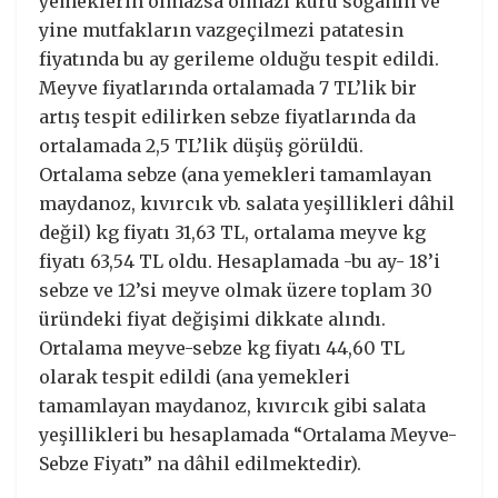
yemeklerin olmazsa olmazı kuru soğanın ve
yine mutfakların vazgeçilmezi patatesin
fiyatında bu ay gerileme olduğu tespit edildi.
Meyve fiyatlarında ortalamada 7 TL’lik bir
artış tespit edilirken sebze fiyatlarında da
ortalamada 2,5 TL’lik düşüş görüldü.
Ortalama sebze (ana yemekleri tamamlayan
maydanoz, kıvırcık vb. salata yeşillikleri dâhil
değil) kg fiyatı 31,63 TL, ortalama meyve kg
fiyatı 63,54 TL oldu. Hesaplamada -bu ay- 18’i
sebze ve 12’si meyve olmak üzere toplam 30
üründeki fiyat değişimi dikkate alındı.
Ortalama meyve-sebze kg fiyatı 44,60 TL
olarak tespit edildi (ana yemekleri
tamamlayan maydanoz, kıvırcık gibi salata
yeşillikleri bu hesaplamada “Ortalama Meyve-
Sebze Fiyatı” na dâhil edilmektedir).