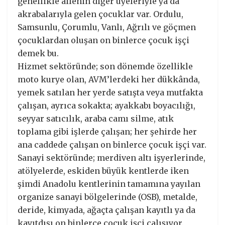
genellikle ailenin diğer üyeleriyle ya da
akrabalarıyla gelen çocuklar var. Ordulu,
Samsunlu, Çorumlu, Vanlı, Ağrılı ve göçmen
çocuklardan oluşan on binlerce çocuk işçi
demek bu.
Hizmet sektöründe; son dönemde özellikle
moto kurye olan, AVM’lerdeki her dükkânda,
yemek satılan her yerde satışta veya mutfakta
çalışan, ayrıca sokakta; ayakkabı boyacılığı,
seyyar satıcılık, araba camı silme, atık
toplama gibi işlerde çalışan; her şehirde her
ana caddede çalışan on binlerce çocuk işçi var.
Sanayi sektöründe; merdiven altı işyerlerinde,
atölyelerde, eskiden büyük kentlerde iken
şimdi Anadolu kentlerinin tamamına yayılan
organize sanayi bölgelerinde (OSB), metalde,
deride, kimyada, ağaçta çalışan kayıtlı ya da
kayıtdışı on binlerce çocuk işçi çalışıyor.