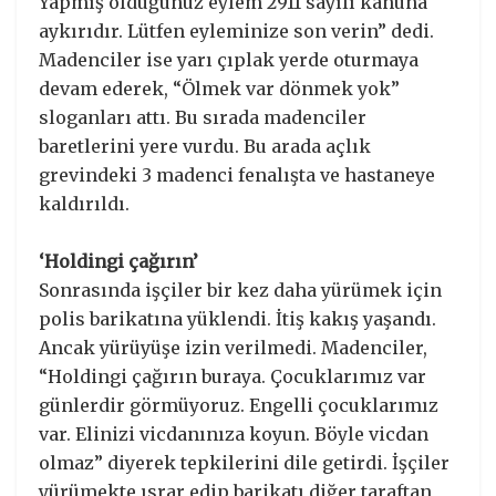
Yapmış olduğunuz eylem 2911 sayılı kanuna
aykırıdır. Lütfen eyleminize son verin” dedi.
Madenciler ise yarı çıplak yerde oturmaya
devam ederek, “Ölmek var dönmek yok”
sloganları attı. Bu sırada madenciler
baretlerini yere vurdu. Bu arada açlık
grevindeki 3 madenci fenalışta ve hastaneye
kaldırıldı.
‘Holdingi çağırın’
Sonrasında işçiler bir kez daha yürümek için
polis barikatına yüklendi. İtiş kakış yaşandı.
Ancak yürüyüşe izin verilmedi. Madenciler,
“Holdingi çağırın buraya. Çocuklarımız var
günlerdir görmüyoruz. Engelli çocuklarımız
var. Elinizi vicdanınıza koyun. Böyle vicdan
olmaz” diyerek tepkilerini dile getirdi. İşçiler
yürümekte ısrar edip barikatı diğer taraftan