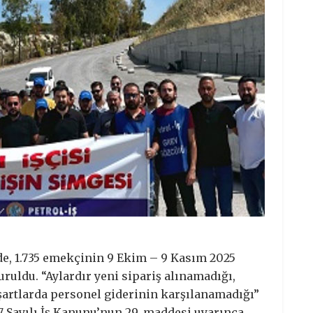
ede, 1.735 emekçinin 9 Ekim – 9 Kasım 2025
uruldu. “Aylardır yeni sipariş alınamadığı,
artlarda personel giderinin karşılanamadığı”
57 Sayılı İş Kanunu’nun 29. maddesi uyarınca