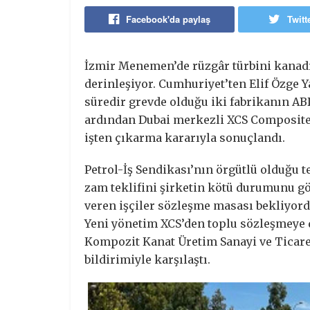
Facebook'da paylaş
Twitt
İzmir Menemen’de rüzgâr türbini kanadı
derinleşiyor. Cumhuriyet’ten Elif Özge Ya
süredir grevde olduğu iki fabrikanın AB
ardından Dubai merkezli XCS Composites’
işten çıkarma kararıyla sonuçlandı.
Petrol-İş Sendikası’nın örgütlü olduğu t
zam teklifini şirketin kötü durumunu g
veren işçiler sözleşme masası bekliyord
Yeni yönetim XCS’den toplu sözleşmeye d
Kompozit Kanat Üretim Sanayi ve Ticaret 
bildirimiyle karşılaştı.