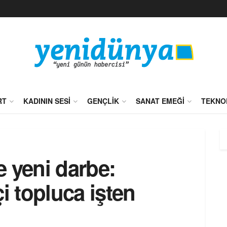
RT
KADININ SESI
GENÇLIK
SANAT EMEĞI
TEKNO
 yeni darbe:
i topluca işten