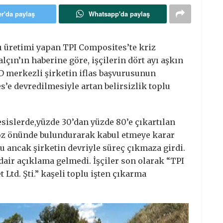
er'da paylaş
Whatsapp'da paylaş
 üretimi yapan TPI Composites’te kriz
lçın’ın haberine göre, işçilerin dört ayı aşkın
D merkezli şirketin iflas başvurusunun
e devredilmesiyle artan belirsizlik toplu
esislerde,yüzde 30’dan yüzde 80’e çıkartılan
öz önünde bulundurarak kabul etmeye karar
u ancak şirketin devriyle süreç çıkmaza girdi.
air açıklama gelmedi. İşçiler son olarak “TPI
Ltd. Şti.” kaşeli toplu işten çıkarma